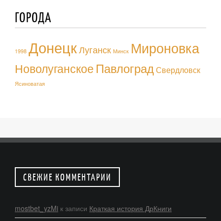
ГОРОДА
Донецк
Мироновка
Луганск
1998
Минск
Павлоград
Новолуганское
Свердловск
Ясиноватая
СВЕЖИЕ КОММЕНТАРИИ
mostbet_yzMi
к записи
Краткая история ДрКниги