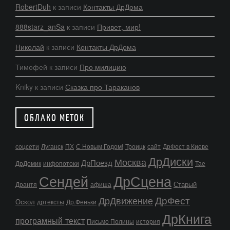
RobertDuh
к записи
Контакты ДрДома
888starz_anSa
к записи
Привет, мир!
Николай
к записи
Контакты ДрДома
Тимофей
к записи
Про милицию
Kniky
к записи
Сказка про Тараканов
ОБЛАКО МЕТОК
соцсети
Луганск
ПХ
С Новым Годом!
Троицк
сайт
ДрФест в Киеве
ДрДиски
Москва
ДрПоезд
ДрДомик
инфопотоки
Тае
Сендей
ДрСцена
Старый
Дрантя
афиша
ДрФест
ДрДвижение
Оскол
дртексты
Др.Феньки
ДрКнига
програмный текст
Письмо Полины
история