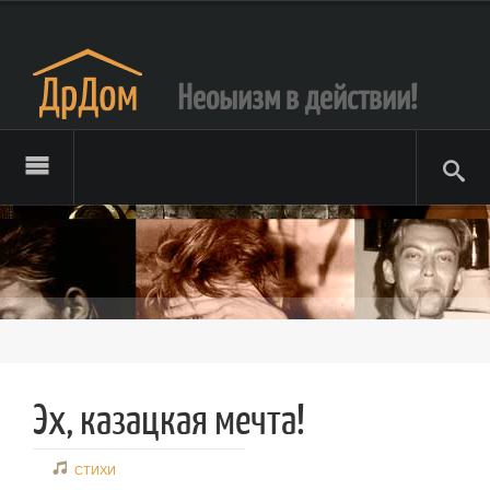
Неоыизм в действии!
Эх, казацкая мечта!
СТИХИ