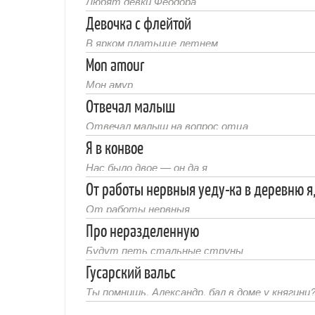
Любят девки Феодора
Девочка с флейтой
В ярком платьице летнем
Mon amour
Мон амур
Отвечал малыш
Отвечал малыш на вопрос отца
Я в конвое
Нас было двое — он да я
От работы нервныя уеду-ка в деревню я
От работы нервныя
Про неразделенную
Будут петь стальные струны
Гусарский вальс
Ты помнишь, Александр, бал в доме у княгини