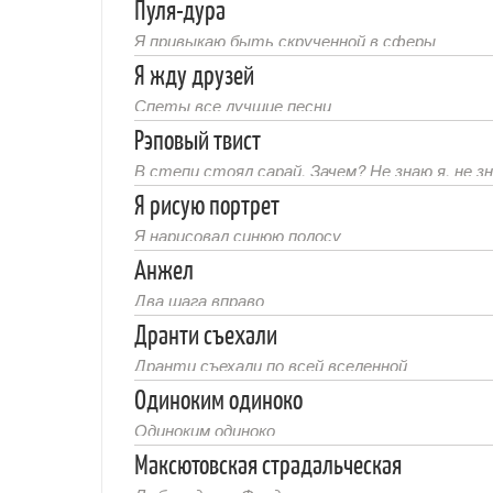
Пуля-дура
Я привыкаю быть скрученной в сферы
Я жду друзей
Спеты все лучшие песни
Рэповый твист
В степи стоял сарай. Зачем? Не знаю я, не з
Я рисую портрет
Я нарисовал синюю полосу
Анжел
Два шага вправо
Дранти съехали
Дранти съехали по всей вселенной
Одиноким одиноко
Одиноким одиноко
Максютовская страдальческая