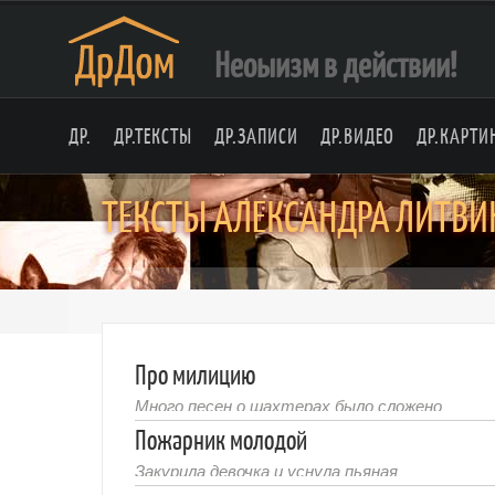
Неоыизм в действии!
ДР.
ДР.ТЕКСТЫ
ДР.ЗАПИСИ
ДР.ВИДЕО
ДР.КАРТИ
ТЕКСТЫ АЛЕКСАНДРА ЛИТВ
Про милицию
Много песен о шахтерах было сложено
Пожарник молодой
Закурила девочка и уснула пьяная