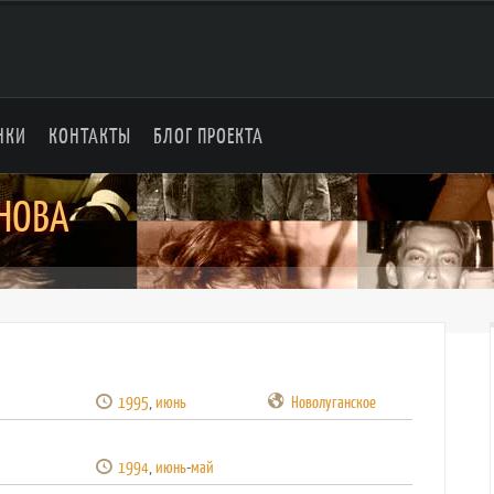
НКИ
КОНТАКТЫ
БЛОГ ПРОЕКТА
ИНОВА
1995
,
июнь
Новолуганское
1994
,
июнь
-
май