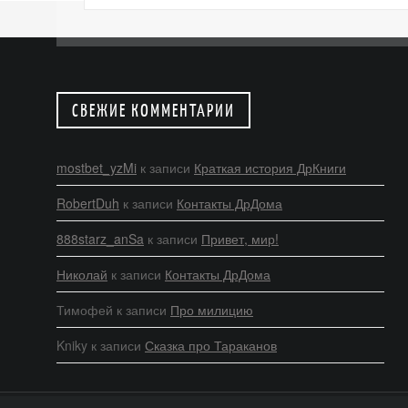
СВЕЖИЕ КОММЕНТАРИИ
mostbet_yzMi
к записи
Краткая история ДрКниги
RobertDuh
к записи
Контакты ДрДома
888starz_anSa
к записи
Привет, мир!
Николай
к записи
Контакты ДрДома
Тимофей
к записи
Про милицию
Kniky
к записи
Сказка про Тараканов