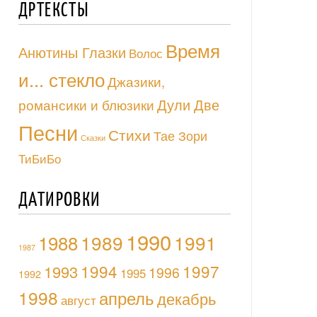
ДРТЕКСТЫ
Время
Анютины Глазки
Волос
и... стекло
Джазики,
Дули Две
романсики и блюзики
Песни
Стихи
Тае Зори
Сказки
ТиБиБо
ДАТИРОВКИ
1990
1988
1989
1991
1987
1994
1997
1993
1996
1995
1992
1998
апрель
декабрь
август