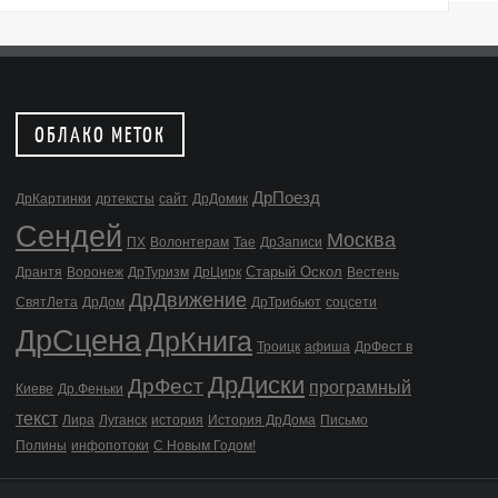
ОБЛАКО МЕТОК
ДрПоезд
ДрКартинки
дртексты
сайт
ДрДомик
Сендей
Москва
ПХ
Волонтерам
Тае
ДрЗаписи
Старый Оскол
Дрантя
Воронеж
ДрТуризм
ДрЦирк
Вестень
ДрДвижение
СвятЛета
ДрДом
ДрТрибьют
соцсети
ДрСцена
ДрКнига
Троицк
афиша
ДрФест в
ДрДиски
ДрФест
програмный
Киеве
Др.Феньки
текст
Лира
Луганск
история
История ДрДома
Письмо
Полины
инфопотоки
С Новым Годом!