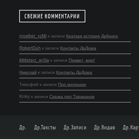
СВЕЖИЕ КОММЕНТАРИИ
mostbet_yzMi
к записи
Краткая история ДрКниги
RobertDuh
к записи
Контакты ДрДома
888starz_anSa
к записи
Привет, мир!
Николай
к записи
Контакты ДрДома
Тимофей
к записи
Про милицию
Kniky
к записи
Сказка про Тараканов
Др.
Др.Тексты
Др.Записи
Др.Видео
Др.Кар