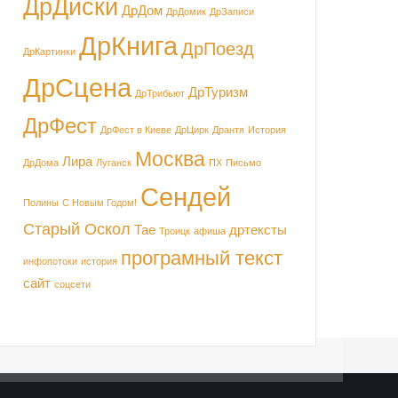
ДрДиски
ДрДом
ДрДомик
ДрЗаписи
ДрКнига
ДрПоезд
ДрКартинки
ДрСцена
ДрТуризм
ДрТрибьют
ДрФест
ДрФест в Киеве
ДрЦирк
Дрантя
История
Москва
Лира
ДрДома
Луганск
ПХ
Письмо
Сендей
Полины
С Новым Годом!
Старый Оскол
Тае
дртексты
Троицк
афиша
програмный текст
инфопотоки
история
сайт
соцсети