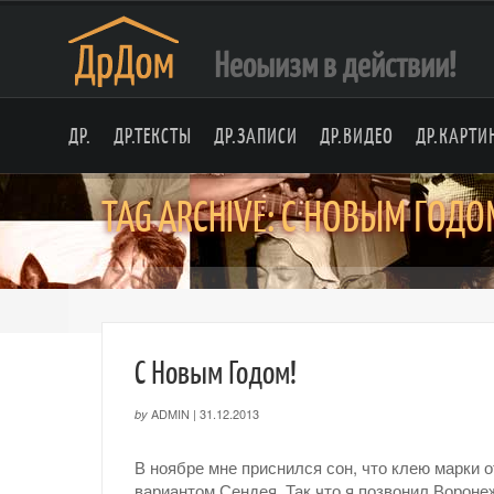
Неоыизм в действии!
ДР.
ДР.ТЕКСТЫ
ДР.ЗАПИСИ
ДР.ВИДЕО
ДР.КАРТИ
TAG ARCHIVE: С НОВЫМ ГОДО
C Новым Годом!
ADMIN
|
31.12.2013
by
В ноябре мне приснился сон, что клею марки 
вариантом Сендея. Так что я позвонил Ворон