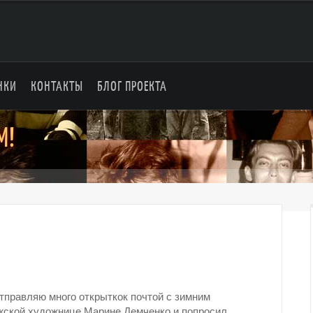
НКИ
КОНТАКТЫ
БЛОГ ПРОЕКТА
М!
отправляю много открыткок почтой с зимним
ежской художнице Марине Демченко и попросил