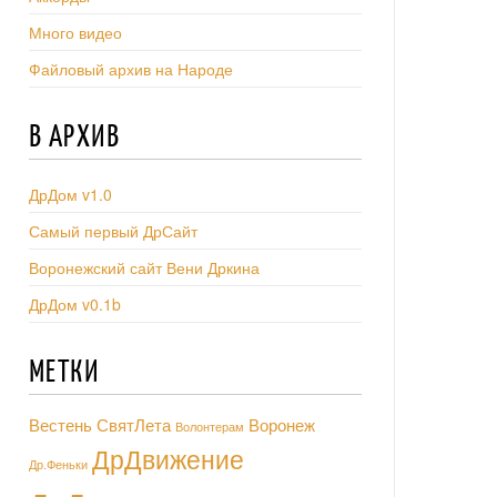
Много видео
Файловый архив на Народе
В АРХИВ
ДрДом v1.0
Самый первый ДрСайт
Воронежский сайт Вени Дркина
ДрДом v0.1b
МЕТКИ
Вестень СвятЛета
Воронеж
Волонтерам
ДрДвижение
Др.Феньки