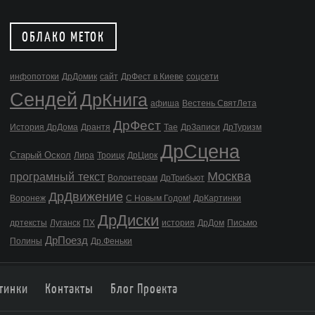
ОБЛАКО МЕТОК
инфопотоки
ДрДомик
сайт
ДрФест в Киеве
соцсети
Сендей
ДрКнига
афиша
Вестень СвятЛета
ДрФест
История ДрДома
Дрантя
Тае
ДрЗаписи
ДрТуризм
ДрСцена
Старый Оскол
Лира
Троицк
ДрЦирк
Москва
програмный текст
Волонтерам
ДрТрибьют
ДрДвижение
Воронеж
С Новым Годом!
ДрКартинки
ДрДиски
дртексты
Луганск
ПХ
история
ДрДом
Письмо
ДрПоезд
Полины
Др.Феньки
тинки
Контакты
Блог Проекта