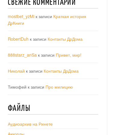
СВЕЖИЕ КОММЕНТАРИИ
mostbet_yzMi
к записи
Краткая история
ДрКниги
RobertDuh
к записи
Контакты ДрДома
888starz_anSa
к записи
Привет, мир!
Николай
к записи
Контакты ДрДома
Тимофей
к записи
Про милицию
ФАЙЛЫ
Аудиоархив на Ринете
Аккорды