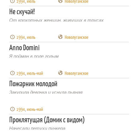
1994
,
июль
Новолуганское
Не скучай!
От крохотных женщин, живущих в трусах
1994
,
июль
Новолуганское
Anno Domini
Я пойман в поле голым
1994
,
июль
-
май
Новолуганское
Пожарник молодой
Закурила девочка и уснула пьяная
1994
,
июнь
-
май
Проклятущая (Домик с видом)
Начесали петухи пункера