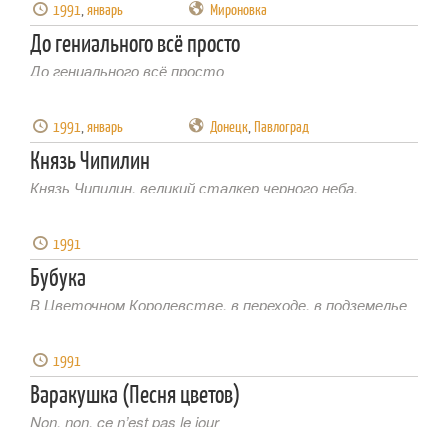
1991
,
январь
Мироновка
До гениального всё просто
До гениального всё просто
1991
,
январь
Донецк
,
Павлоград
Князь Чипилин
Князь Чипилин, великий сталкер черного неба,
1991
Бубука
В Цветочном Королевстве, в переходе, в подземелье
1991
Варакушка (Песня цветов)
Non, non, ce n’est pas le jour