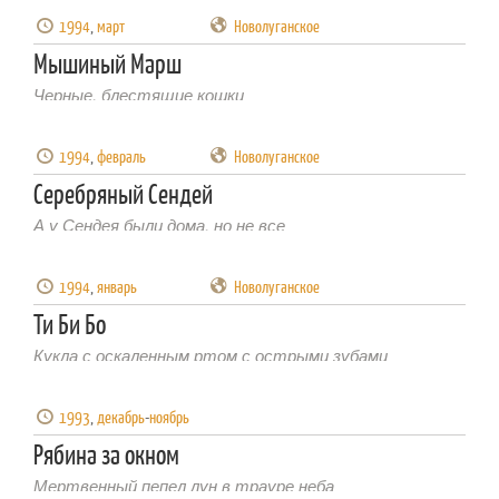
1994
,
март
Новолуганское
Мышиный Марш
Черные, блестящие кошки
1994
,
февраль
Новолуганское
Серебряный Сендей
А у Сендея были дома, но не все
1994
,
январь
Новолуганское
Ти Би Бо
Кукла с оскаленным ртом с острыми зубами
1993
,
декабрь
-
ноябрь
Рябина за окном
Мертвенный пепел лун в трауре неба