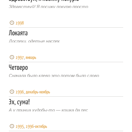
Здравствуй! Я посижу покурю просто
1998
Локаята
Доспехи, одетые наспех
1997
,
январь
Четверо
Сначала было клево это потом было слово
1996
,
декабрь
-
ноябрь
Эх, сума!
А у принца худобы-то — кошка да пес
1995
,
1996
-
октябрь