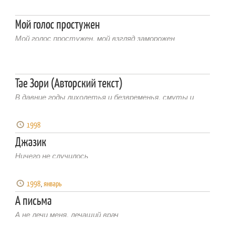
троллейбусные линии вели куда-то в буераки, в овраги, в
дремучие муромские леса, лемуромские… Один
троллейбус поехал и заблудился. И говорят, что
Мой голос простужен
однажды в полночь его можно видеть ― он едет, весь
Мой голос простужен, мой взгляд заморожен
светится огнями, как Летучий голландец… И вот
однажды пришлось […]
Тае Зори (Авторский текст)
В давние годы лихолетья и безвременья, смуты и
становлений, великий мастер Андвари, превзойдя
искусством самого себя, выковал Тае.
1998
Джазик
Ничего не случилось
1998
,
январь
А письма
А не лечи меня, лечащий врач