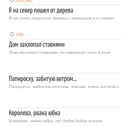
1996
,
март
Я на север пошел от дерева
Я на север пошел от дерева и провалился в серево
1996
Дом захлопал ставнями
Дом захлопал ставнями на зажатый стон в руке
Папироску, забитую ветром…
Папироску, забитую ветром, покурю, улечу восвояси
Королева, рвана юбка
Королева, рвана юбка, от добра добра искала