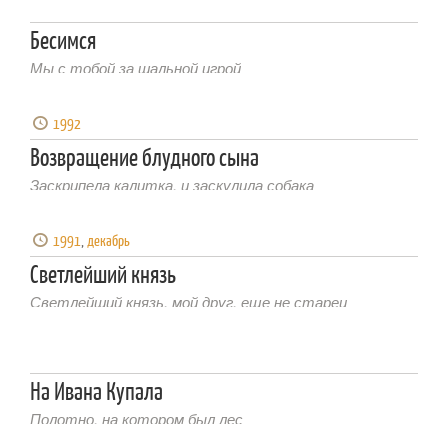
Бесимся
Мы с тобой за шальной игрой
1992
Возвращение блудного сына
Заскрипела калитка, и заскулила собака
1991
,
декабрь
Светлейший князь
Светлейший князь, мой друг, еще не старец
На Ивана Купала
Полотно, на котором был лес