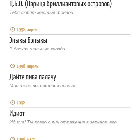
Ц.Б.О. (Царица бриллиантовых островов)
Тебя любят желтые фонари
1998
,
апрель
Эныкы Бэныкы
В досках шальные гвозди
1998
,
апрель
Дайте пива палачу
Мой фейс лоснящийся припух
1998
Идиот
Идиот! Ты всего лишь отражение в зеркале, его
отражение!
1998
,
март