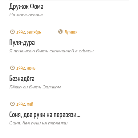
Дружок Фома
На море-океане
1992
,
сентябрь
Луганск
Пуля-дура
Я привыкаю быть скрученной в сферы
1992
,
июнь
Безнадёга
Лёгко ли быть Эрликом
1992
,
май
Соня, две руки на перевязи…
Соня, две руки на перевязи