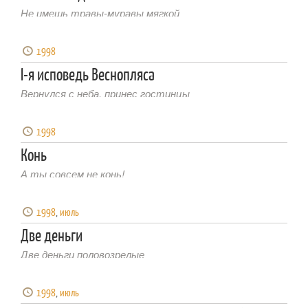
Не имешь травы-муравы мягкой
1998
I-я исповедь Веснопляса
Вернулся с неба, принес гостинцы
1998
Конь
А ты совсем не конь!
1998
,
июль
Две деньги
Две деньги половозрелые
1998
,
июль