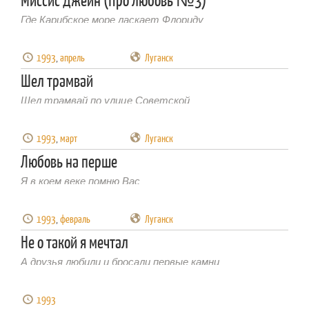
Миссис Джейн (Про любовь №3)
Где Карибское море ласкает Флориду
1993
,
апрель
Луганск
Шел трамвай
Шел трамвай по улице Советской
1993
,
март
Луганск
Любовь на перше
Я в коем веке помню Вас
1993
,
февраль
Луганск
Не о такой я мечтал
А друзья любили и бросали первые камни
1993