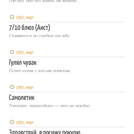
Где-то, про то знать не велено…
1997
,
март
7/10 блюз (Аист)
Сожмется ли сердце от яду
1997
,
март
Гулял чувак
Гулял чувак с косым порезом
1997
,
март
Самолетик
Говорят, пароходики — это не вредно
1997
,
март
Здравствуй, я посижу покурю