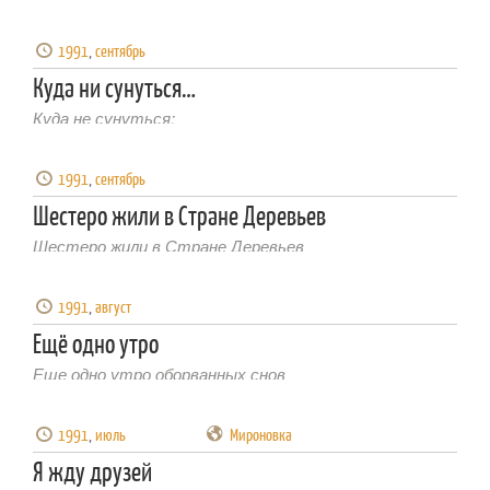
1991
,
сентябрь
Куда ни сунуться…
Куда не сунуться:
И в Москве, и в Питере
1991
,
сентябрь
Шестеро жили в Стране Деревьев
Шестеро жили в Стране Деревьев
И созерцали покой
1991
,
август
Ещё одно утро
Еще одно утро оборванных снов
1991
,
июль
Мироновка
Я жду друзей