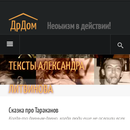
Неоыизм в действии!
ТЕКСТЫ АЛЕКСАНДРА
ЛИТВИНОВА
Сказка про Тараканов
Когда-то давным-давно, когда люди еще не освоили всех
трамвайных и троллейбусных линий и трамвайные и