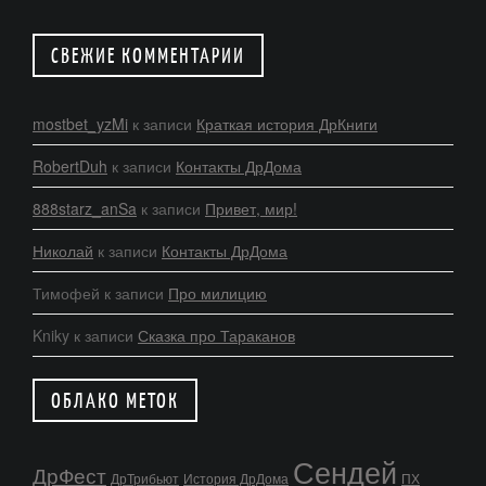
СВЕЖИЕ КОММЕНТАРИИ
mostbet_yzMi
к записи
Краткая история ДрКниги
RobertDuh
к записи
Контакты ДрДома
888starz_anSa
к записи
Привет, мир!
Николай
к записи
Контакты ДрДома
Тимофей
к записи
Про милицию
Kniky
к записи
Сказка про Тараканов
ОБЛАКО МЕТОК
Сендей
ДрФест
ДрТрибьют
История ДрДома
ПХ