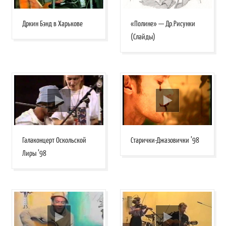
Дркин Бэнд в Харькове
«Полине» — Др.Рисунки
(Слайды)
Галаконцерт Оскольской
Старички-Джазовички ’98
Лиры ’98