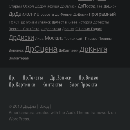
ДрПоезд
Старый Оскол
ДрДом
афиша
ДрЗаписи
Тае
ДрЦирк
ДрДвижение
програмный
соцсети
Др.Феньки
ДрДомик
текст
ДрТуризм
Луганск
ДрФест в Киеве
история
дртексты
Вестень СвятЛета
инфопотоки
Дрантя
С Новым Годом!
ДрДиски
Москва
Лира
Троицк
сайт
Письмо Полины
ДрСцена
ДрКнига
Воронеж
ДрКартинки
Волонтерам
Др.
Др.Тексты
Др.Записи
Др.Видео
Др.Картинки
Контакты
Блог Проекта
© 2013 ДрДом |
Вход
|
Americanaura
created with the
AudioTheme
framework on
WordPress
.