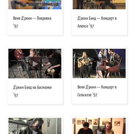
Веня Д’ркин — Покровка
Д’ркин Бэнд — Концерт в
’97
Апексе ’97
Веня Д’ркин — Концерт в
Д’ркин Бэнд на Басманке
Сельхозе ’97
’97