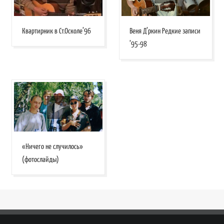
Квартирник в Ст.Осколе’96
Веня Д’ркин Редкие записи
’95-98
«Ничего не случилось»
(фотослайды)