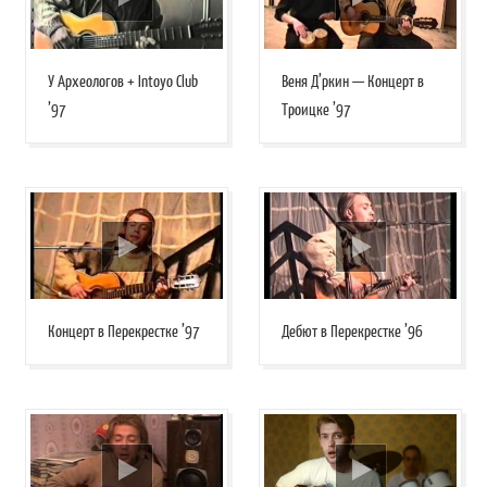
У Археологов + Intoyo Club
Веня Д’ркин — Концерт в
’97
Троицке ’97
Концерт в Перекрестке ’97
Дебют в Перекрестке ’96