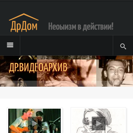
Неоыизм в действии!
ДР.ВИДЕОАРХИВ