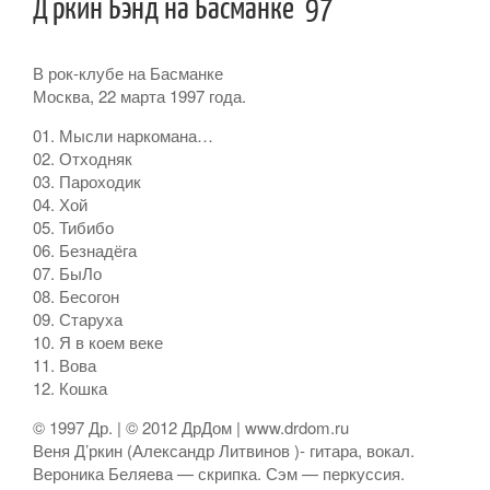
Д’ркин Бэнд на Басманке ’97
В рок-клубе на Басманке
Москва, 22 марта 1997 года.
01. Мысли наркомана…
02. Отходняк
03. Пароходик
04. Хой
05. Тибибо
06. Безнадёга
07. БыЛо
08. Бесогон
09. Старуха
10. Я в коем веке
11. Вова
12. Кошка
© 1997 Др. | © 2012 ДрДом | www.drdom.ru
Веня Д’ркин (Александр Литвинов )- гитара, вокал.
Вероника Беляева — скрипка. Сэм — перкуссия.