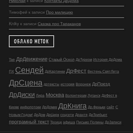
Николай
к записи
Контакты ДрДома
Тимофей
к записи
Про милицию
Kniky
к записи
Сказка про Тараканов
ОБЛАКО МЕТОК
ДрДвижение
Старый Оскол
Тае
ДрТуризм
История ДрДома
Сендей
ДрФест
ПХ
ДрКартинки
Вестень СвятЛета
ДрСцена
ДрПоезд
дртексты
история
Воронеж
ДрДиски
Москва
Лира
Волонтерам
Луганск
ДрФест в
ДрКнига
Киеве
инфопотоки
ДрДомик
Др.Феньки
сайт
С
Новым Годом!
ДрДом
ДрЦирк
соцсети
Дрантя
ДрТрибьют
програмный текст
Троицк
афиша
Письмо Полины
ДрЗаписи