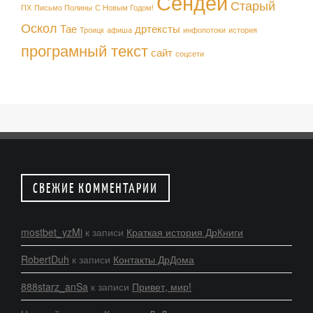
Сендей
Старый
ПХ
Письмо Полины
С Новым Годом!
Оскол
Тае
дртексты
Троицк
афиша
инфопотоки
история
програмный текст
сайт
соцсети
СВЕЖИЕ КОММЕНТАРИИ
mostbet_yzMi
к записи
Краткая история ДрКниги
RobertDuh
к записи
Контакты ДрДома
888starz_anSa
к записи
Привет, мир!