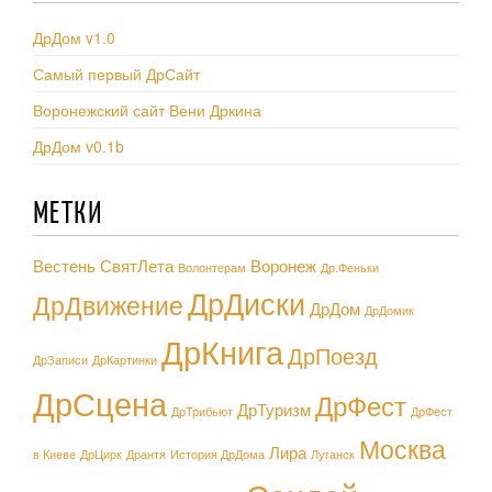
ДрДом v1.0
Самый первый ДрСайт
Воронежский сайт Вени Дркина
ДрДом v0.1b
МЕТКИ
Вестень СвятЛета
Воронеж
Волонтерам
Др.Феньки
ДрДиски
ДрДвижение
ДрДом
ДрДомик
ДрКнига
ДрПоезд
ДрЗаписи
ДрКартинки
ДрСцена
ДрФест
ДрТуризм
ДрТрибьют
ДрФест
Москва
Лира
в Киеве
ДрЦирк
Дрантя
История ДрДома
Луганск