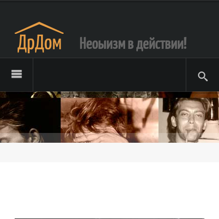
Неоыизм в действии!