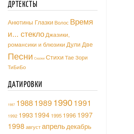
ДРТЕКСТЫ
Время
Анютины Глазки
Волос
и... стекло
Джазики,
Дули Две
романсики и блюзики
Песни
Стихи
Тае Зори
Сказки
ТиБиБо
ДАТИРОВКИ
1990
1988
1989
1991
1987
1994
1997
1993
1996
1995
1992
1998
апрель
декабрь
август