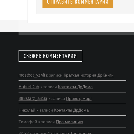
СВЕЖИЕ КОММЕНТАРИИ
mostbet_yzMi
к записи
Краткая история ДрКниги
RobertDuh
к записи
Контакты ДрДома
888starz_anSa
к записи
Привет, мир!
Николай
к записи
Контакты ДрДома
Тимофей
к записи
Про милицию
Kniky
к записи
Сказка про Тараканов