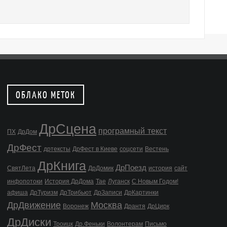
ОБЛАКО МЕТОК
ДрСцена
програмный текст
ПХ
ДрДом
ДрФест
дртексты
ДрФест в Киеве
соцсети
Вестень
ДрКнига
ДрПоезд
СвятЛета
ДрДомик
история
сайт
инфопотоки
История ДрДома
Тае
Луганск
С Новым Годом!
афиша
ДрТуризм
ДрТрибьют
ДрЗаписи
ДрКартинки
ДрДвижение
Москва
Воронеж
Дрантя
ДрЦирк
ДрДиски
Троицк
Др.Феньки
Волонтерам
Письмо