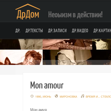
Неоыизм в действии!
ДР.
ДР.ТЕКСТЫ
ДР.ЗАПИСИ
ДР.ВИДЕО
ДР.КАРТИ
Mon amour
1990
,
ИЮНЬ
МИРОНОВКА
ВРЕМЯ И... СТЕКЛ
Мон амур