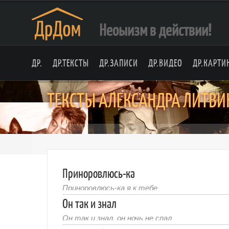
Неоыизм в действии!
ДР.
ДР.ТЕКСТЫ
ДР.ЗАПИСИ
ДР.ВИДЕО
ДР.КАРТИ
ТЕКСТЫ АЛЕКСАНДРА ЛИТВ
Приноровлюсь-ка
Приноровлюсь-ка я к тебе
Он так и знал
Он так и знал, он ночь не спал