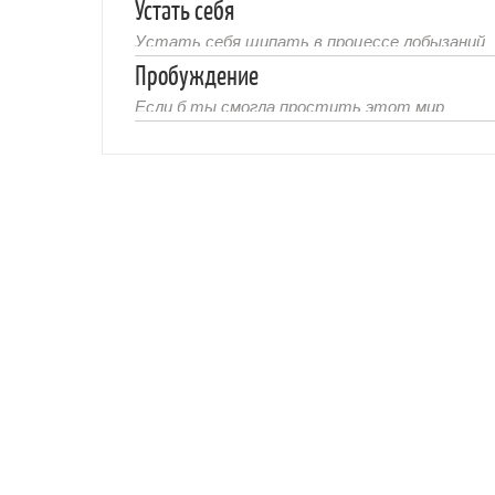
Устать себя
Устать себя щипать в процессе лобызаний
Пробуждение
Если б ты смогла простить этот мир