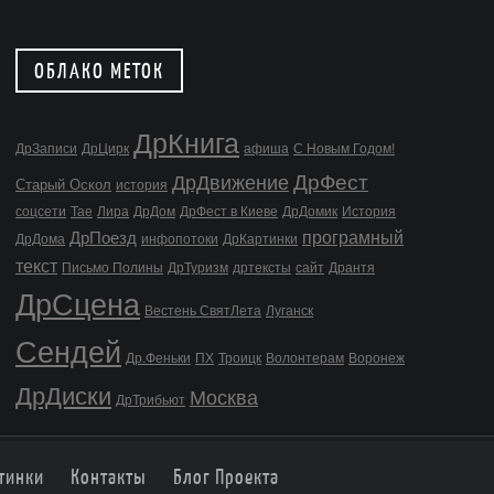
ОБЛАКО МЕТОК
ДрКнига
ДрЗаписи
ДрЦирк
афиша
С Новым Годом!
ДрФест
ДрДвижение
Старый Оскол
история
соцсети
Тае
Лира
ДрДом
ДрФест в Киеве
ДрДомик
История
програмный
ДрПоезд
ДрДома
инфопотоки
ДрКартинки
текст
Письмо Полины
ДрТуризм
дртексты
сайт
Дрантя
ДрСцена
Вестень СвятЛета
Луганск
Сендей
Др.Феньки
ПХ
Троицк
Волонтерам
Воронеж
ДрДиски
Москва
ДрТрибьют
тинки
Контакты
Блог Проекта