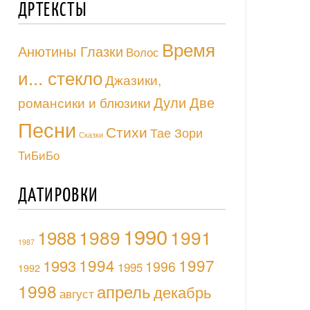
ДРТЕКСТЫ
Время
Анютины Глазки
Волос
и... стекло
Джазики,
Дули Две
романсики и блюзики
Песни
Стихи
Тае Зори
Сказки
ТиБиБо
ДАТИРОВКИ
1990
1988
1989
1991
1987
1994
1997
1993
1996
1995
1992
1998
апрель
декабрь
август