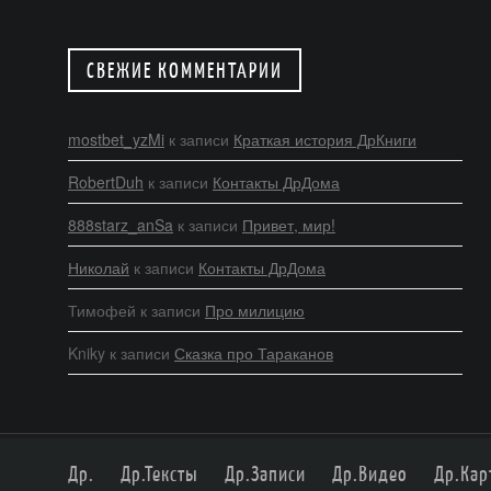
СВЕЖИЕ КОММЕНТАРИИ
mostbet_yzMi
к записи
Краткая история ДрКниги
RobertDuh
к записи
Контакты ДрДома
888starz_anSa
к записи
Привет, мир!
Николай
к записи
Контакты ДрДома
Тимофей
к записи
Про милицию
Kniky
к записи
Сказка про Тараканов
Др.
Др.Тексты
Др.Записи
Др.Видео
Др.Кар