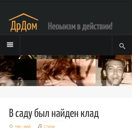
Неоыизм в действии!
В саду был найден клад
1991
,
МАЙ
СТИХИ