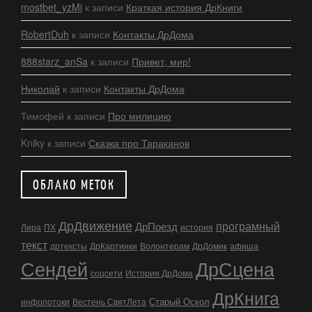
mostbet_yzMi
к записи
Краткая история ДрКниги
RobertDuh
к записи
Контакты ДрДома
888starz_anSa
к записи
Привет, мир!
Николай
к записи
Контакты ДрДома
Тимофей
к записи
Про милицию
Kniky
к записи
Сказка про Тараканов
ОБЛАКО МЕТОК
ДрДвижение
програмный
ДрПоезд
Лира
ПХ
история
текст
дртексты
ДрКартинки
Волонтерам
ДрДомик
афиша
Сендей
ДрСцена
соцсети
История ДрДома
ДрКнига
Старый Оскол
инфопотоки
Вестень СвятЛета