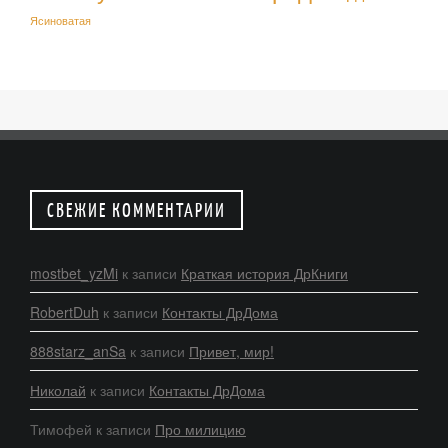
Ясиноватая
СВЕЖИЕ КОММЕНТАРИИ
mostbet_yzMi
к записи
Краткая история ДрКниги
RobertDuh
к записи
Контакты ДрДома
888starz_anSa
к записи
Привет, мир!
Николай
к записи
Контакты ДрДома
Тимофей
к записи
Про милицию