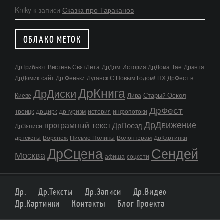
Kniky
к записи
Сказка про Тараканов
ОБЛАКО МЕТОК
ДрТрибьют
Вестень СвятЛета
ДрДом
История ДрДома
Тае
Дрантя
ДрДомик
сайт
Др.Феньки
Луганск
С Новым Годом!
ПХ
ДрФест в
ДрКнига
ДрДиски
Старый Оскол
Киеве
Лира
ДрФест
Троицк
ДрЦирк
ДрТуризм
история
инфопотоки
ДрДвижение
програмный текст
ДрПоезд
ДрЗаписи
дртексты
Воронеж
Письмо Полины
Волонтерам
ДрКартинки
ДрСцена
Сендей
Москва
афиша
соцсети
Др.
Др.Тексты
Др.Записи
Др.Видео
Др.Картинки
Контакты
Блог Проекта