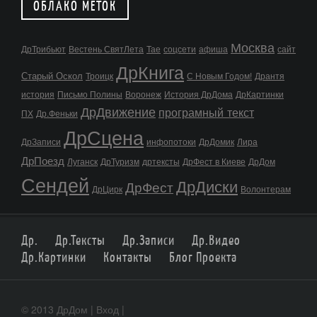
ОБЛАКО МЕТОК
Москва
ДрТрибьют
Вестень СвятЛета
Тае
соцсети
афиша
сайт
ДрКнига
Старый Оскол
Троицк
С Новым Годом!
Дрантя
история
Письмо Полины
Воронеж
История ДрДома
ДрКартинки
ДрДвижение
програмный текст
ПХ
Др.Феньки
ДрСцена
ДрЗаписи
инфопотоки
ДрДомик
Лира
ДрПоезд
Луганск
ДрТуризм
дртексты
ДрФест в Киеве
ДрДом
Сендей
ДрДиски
ДрФест
ДрЦирк
Волонтерам
Др.
Др.Тексты
Др.Записи
Др.Видео
Др.Картинки
Контакты
Блог Проекта
© 2013 ДрДом |
Вход
|