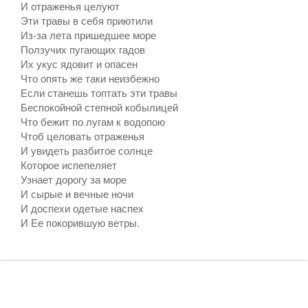
И отраженья целуют
Эти травы в себя приютили
Из-за лета пришедшее море
Ползучих пугающих гадов
Их укус ядовит и опасен
Что опять же таки неизбежно
Если станешь топтать эти травы
Беспокойной степной кобылицей
Что бежит по лугам к водопою
Чтоб целовать отраженья
И увидеть разбитое солнце
Которое испепеляет
Узнает дорогу за море
И сырые и вечные ночи
И доспехи одетые наспех
И Ее покорившую ветры.