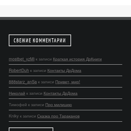
СВЕЖИЕ КОММЕНТАРИИ
mostbet_yzMi
к записи
Краткая история ДрКниги
RobertDuh
к записи
Контакты ДрДома
888starz_anSa
к записи
Привет, мир!
Николай
к записи
Контакты ДрДома
Тимофей
к записи
Про милицию
Kniky
к записи
Сказка про Тараканов