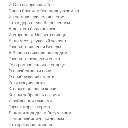
И Она покорившая Тае
Снова бросит в бесплодную землю
Из-за моря пришедшее семя
Что в дороге еще было пеплом
А до этого было весною
И сгорело от Навьего солнца
Если месяц лукавый захочет
Говорит о явленьи Венеры
А Венера пришедшая следом
Говорит о рождении света
То огромное сильное солнце
О неизбежности ночи
О приближении смерти
Реки могучие реки
Кто вы и где ваши корни
Как вы забрались на тучи
И забросали камнями
Горы которые кормят
Льдом и холодным безумством
Чем полюбились вы зверям
Что преклонят колени