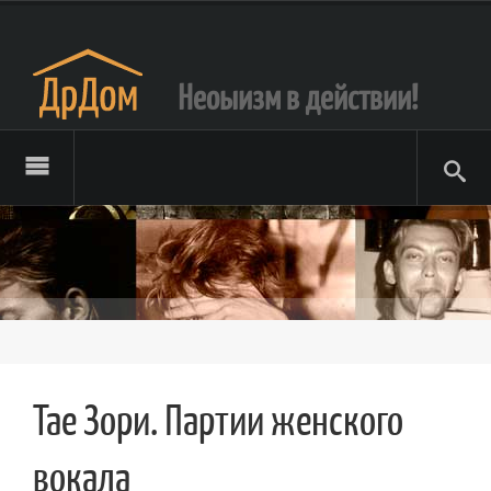
Неоыизм в действии!
Тае Зори. Партии женского
вокала