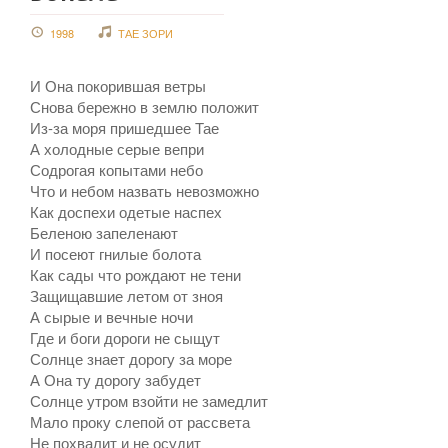
1998
ТАЕ ЗОРИ
И Она покорившая ветры
Снова бережно в землю положит
Из-за моря пришедшее Тае
А холодные серые вепри
Содрогая копытами небо
Что и небом назвать невозможно
Как доспехи одетые наспех
Беленою запеленают
И посеют гнилые болота
Как сады что рождают не тени
Защищавшие летом от зноя
А сырые и вечные ночи
Где и боги дороги не сыщут
Солнце знает дорогу за море
А Она ту дорогу забудет
Солнце утром взойти не замедлит
Мало проку слепой от рассвета
Не похвалит и не осудит