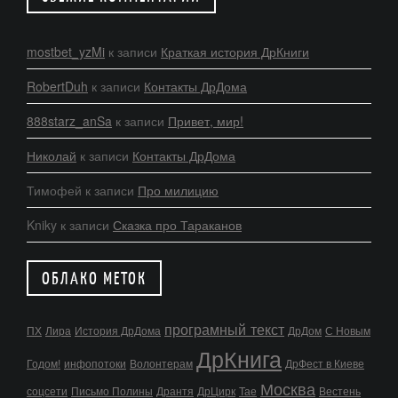
mostbet_yzMi
к записи
Краткая история ДрКниги
RobertDuh
к записи
Контакты ДрДома
888starz_anSa
к записи
Привет, мир!
Николай
к записи
Контакты ДрДома
Тимофей
к записи
Про милицию
Kniky
к записи
Сказка про Тараканов
ОБЛАКО МЕТОК
програмный текст
ПХ
Лира
История ДрДома
ДрДом
С Новым
ДрКнига
Годом!
инфопотоки
Волонтерам
ДрФест в Киеве
Москва
соцсети
Письмо Полины
Дрантя
ДрЦирк
Тае
Вестень