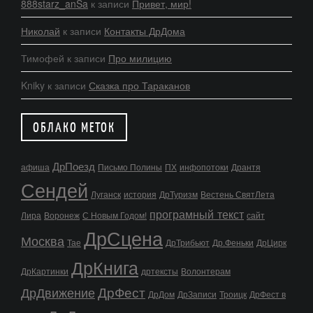
888starz_anSa
к записи
Привет, мир!
Николай
к записи
Контакты ДрДома
Тимофей
к записи
Про милицию
Kniky
к записи
Сказка про Тараканов
ОБЛАКО МЕТОК
ДрПоезд
афиша
Письмо Полины
ПХ
инфопотоки
Дрантя
Сендей
Луганск
история
ДрТуризм
Вестень СвятЛета
програмный текст
Лира
Воронеж
С Новым Годом!
сайт
ДрСцена
Москва
Тае
ДрТрибьют
Др.Феньки
ДрЦирк
ДрКнига
ДрКартинки
дртексты
Волонтерам
ДрФест
ДрДвижение
ДрДом
ДрЗаписи
Троицк
ДрФест в