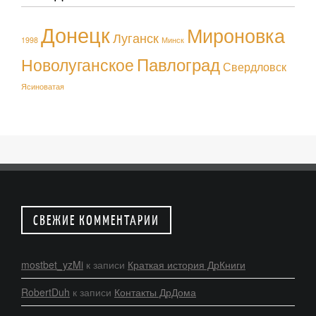
Донецк
Мироновка
Луганск
1998
Минск
Павлоград
Новолуганское
Свердловск
Ясиноватая
СВЕЖИЕ КОММЕНТАРИИ
mostbet_yzMi
к записи
Краткая история ДрКниги
RobertDuh
к записи
Контакты ДрДома