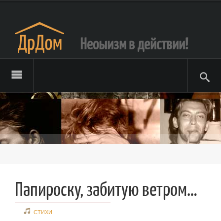
Неоыизм в действии!
Папироску, забитую ветром…
СТИХИ