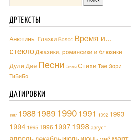
ДРТЕКСТЫ
Время и...
Анютины Глазки
Волос
стекло
Джазики, романсики и блюзики
Песни
Стихи
Дули Две
Тае Зори
Сказки
ТиБиБо
ДАТИРОВКИ
1990
1988
1989
1991
1993
1992
1987
1998
1994
1997
1996
1995
август
апрель
июль
июнь
март
декабрь
май