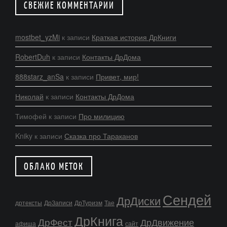
СВЕЖИЕ КОММЕНТАРИИ
mostbet_yzMi
к записи
Краткая история ДрКниги
RobertDuh
к записи
Контакты ДрДома
888starz_anSa
к записи
Привет, мир!
Николай
к записи
Контакты ДрДома
Тимофей
к записи
Про милицию
Kniky
к записи
Сказка про Тараканов
ОБЛАКО МЕТОК
Сендей
ДрДиски
дртексты
ДрЗаписи
ДрТуризм
Тае
ДрКнига
ДрФест
ДрДвижение
афиша
сайт