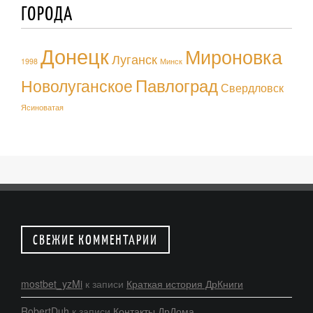
ГОРОДА
Донецк
Мироновка
Луганск
1998
Минск
Павлоград
Новолуганское
Свердловск
Ясиноватая
СВЕЖИЕ КОММЕНТАРИИ
mostbet_yzMi
к записи
Краткая история ДрКниги
RobertDuh
к записи
Контакты ДрДома