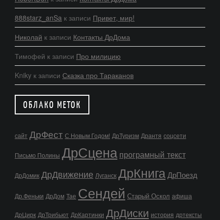
888starz_anSa
к записи
Привет, мир!
Николай
к записи
Контакты ДрДома
Тимофей
к записи
Про милицию
Kniky
к записи
Сказка про Тараканов
ОБЛАКО МЕТОК
ДрФест
сайт
С Новым Годом!
ДрТуризм
Дрантя
соцсети
ДрСцена
програмный текст
Письмо Полины
ДрКнига
ДрДвижение
ДрПоезд
ДрДомик
Луганск
Сендей
Старый Оскол
Др.Феньки
ДрДом
Тае
афиша
ДрДиски
ДрЦирк
ДрТрибьют
ДрКартинки
история
дртексты