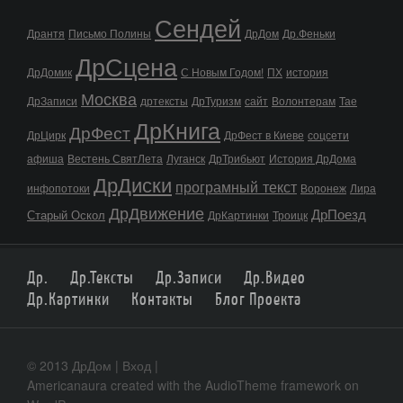
Сендей
Дрантя
Письмо Полины
ДрДом
Др.Феньки
ДрСцена
ДрДомик
С Новым Годом!
ПХ
история
Москва
ДрЗаписи
дртексты
ДрТуризм
сайт
Волонтерам
Тае
ДрКнига
ДрФест
ДрЦирк
ДрФест в Киеве
соцсети
афиша
Вестень СвятЛета
Луганск
ДрТрибьют
История ДрДома
ДрДиски
програмный текст
инфопотоки
Воронеж
Лира
ДрДвижение
ДрПоезд
Старый Оскол
ДрКартинки
Троицк
Др.
Др.Тексты
Др.Записи
Др.Видео
Др.Картинки
Контакты
Блог Проекта
© 2013 ДрДом |
Вход
|
Americanaura
created with the
AudioTheme
framework on