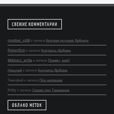
СВЕЖИЕ КОММЕНТАРИИ
mostbet_yzMi
к записи
Краткая история ДрКниги
RobertDuh
к записи
Контакты ДрДома
888starz_anSa
к записи
Привет, мир!
Николай
к записи
Контакты ДрДома
Тимофей
к записи
Про милицию
Kniky
к записи
Сказка про Тараканов
ОБЛАКО МЕТОК