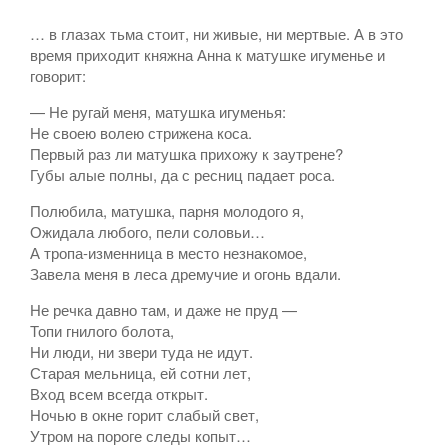
… в глазах тьма стоит, ни живые, ни мертвые. А в это
время приходит княжна Анна к матушке игуменье и
говорит:
— Не ругай меня, матушка игуменья:
Не своею волею стрижена коса.
Первый раз ли матушка прихожу к заутрене?
Губы алые полны, да с ресниц падает роса.
Полюбила, матушка, парня молодого я,
Ожидала любого, пели соловьи…
А тропа-изменница в место незнакомое,
Завела меня в леса дремучие и огонь вдали.
Не речка давно там, и даже не пруд —
Топи гнилого болота,
Ни люди, ни звери туда не идут.
Старая мельница, ей сотни лет,
Вход всем всегда открыт.
Ночью в окне горит слабый свет,
Утром на пороге следы копыт…