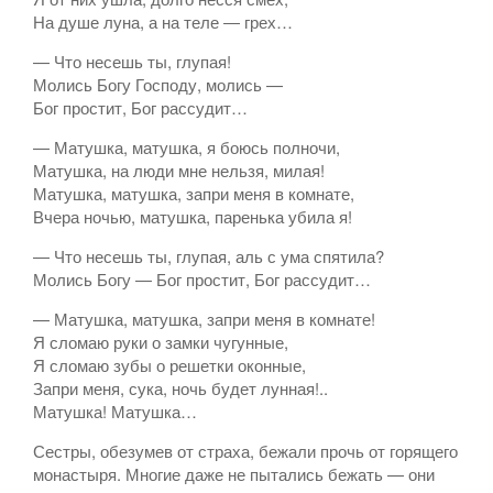
На душе луна, а на теле ― грех…
— Что несешь ты, глупая!
Молись Богу Господу, молись —
Бог простит, Бог рассудит…
— Матушка, матушка, я боюсь полночи,
Матушка, на люди мне нельзя, милая!
Матушка, матушка, запри меня в комнате,
Вчера ночью, матушка, паренька убила я!
— Что несешь ты, глупая, аль с ума спятила?
Молись Богу — Бог простит, Бог рассудит…
— Матушка, матушка, запри меня в комнате!
Я сломаю руки о замки чугунные,
Я сломаю зубы о решетки оконные,
Запри меня, сука, ночь будет лунная!..
Матушка! Матушка…
Сестры, обезумев от страха, бежали прочь от горящего
монастыря. Многие даже не пытались бежать — они