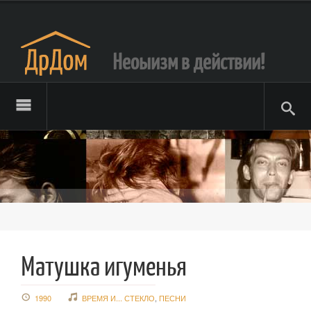
Неоыизм в действии!
Матушка игуменья
1990
ВРЕМЯ И... СТЕКЛО
,
ПЕСНИ