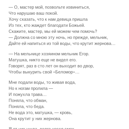
— О, мастер мой, позвольте извиниться,
Что нарушаю ваш покой.
Хочу сказать, что к нам девица пришла
Из тех, кто жаждет благодати Божьей.
Скажите, мастер, мы ей можем чем помочь?
— Должна со мною эту ночь, но прежде, мельник,
Дайте ей напиться из той воды, что крутит жернова…
— На мельнице хозяином мельник Егор.
Матушка, никто еще не видел его.
Говорят, раз в сто лет он выходит во двор,
Чтобы выкурить свой «Беломор»…
Мне подали воды, то живая вода,
Но к ногам пролила —
И пожухла трава…
Поняла, что обман,
Поняла, что беда.
Не вода это, матушка, — кровь,
Она крутит у них жернова.
Я от них ушла, долго несся смех,