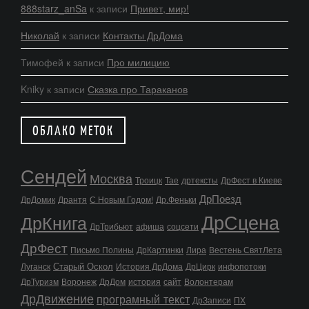
888starz_anSa
к записи
Привет, мир!
Николай
к записи
Контакты ДрДома
Тимофей
к записи
Про милицию
Kniky
к записи
Сказка про Тараканов
ОБЛАКО МЕТОК
Сендей
Москва
Троицк
Тае
дртексты
ДрФест в Киеве
ДрПоезд
ДрДомик
Дрантя
С Новым Годом!
Др.Феньки
ДрСцена
ДрКнига
ДрТрибьют
афиша
соцсети
ДрФест
Письмо Полины
ДрКартинки
Лира
Вестень СвятЛета
Старый Оскол
Луганск
История ДрДома
ДрЦирк
инфопотоки
ДрТуризм
Воронеж
ДрДом
история
сайт
Волонтерам
ДрДвижение
програмный текст
ДрЗаписи
ПХ