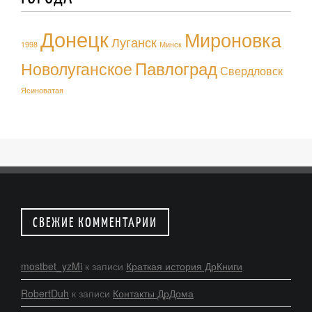
Донецк
Мироновка
Луганск
1998
Минск
Павлоград
Новолуганское
Свердловск
Ясиноватая
СВЕЖИЕ КОММЕНТАРИИ
mostbet_yzMi
к записи
Краткая история ДрКниги
RobertDuh
к записи
Контакты ДрДома