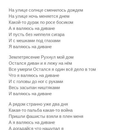
На улице солнце сменилось дождем
На улице ночь меняется днем
Какой-то дурак по росе босиком
А я валяюсь на диване
И пусть без ниппеля сигара
И с мешками под глазами
Я валяюсь на диване
Землетрясение Рухнул мой дом
Остался диван и я лежу на нём
Все умерли Остался я один всё дело в том
Что я валяюсь на диване
И с головы до ног с руками
Весь засыпан ништяками
И валяюсь на диване
А рядом странно уже два дня
Какая-то пальба какая-то война
Пришли фашисты взяли в плен меня
А я валяюсь на диване
А догадайся что нащупал я