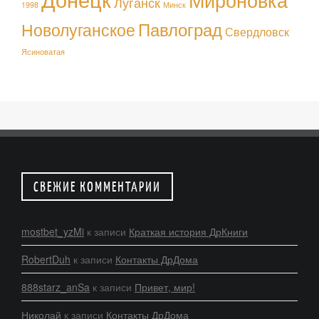
Мироновка
Луганск
1998
Минск
Павлоград
Новолуганское
Свердловск
Ясиноватая
СВЕЖИЕ КОММЕНТАРИИ
mostbet_yzMi
к записи
Краткая история ДрКниги
RobertDuh
к записи
Контакты ДрДома
888starz_anSa
к записи
Привет, мир!
Николай
к записи
Контакты ДрДома