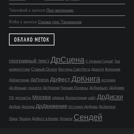
Тимофей
к записи
Про милицию
Kniky
к записи
Сказка про Тараканов
ОБЛАКО МЕТОК
ДрСцена
програмный текст
С Новым Годом!
Тае
Старый Оскол
инфопотоки
Вестень СвятЛета
Дрантя
Воронеж
ДрКнига
ДрФест
ДрПоезд
ДрКартинки
история
Др.Феньки
соцсети
ДрТуризм
Письмо Полины
ДрТрибьют
ДрДомик
ДрДиски
Москва
ПХ
дртексты
афиша
Волонтерам
сайт
ДрДвижение
ДрДом
ДрЦирк
История ДрДома
ДрЗаписи
Сендей
Лира
Троицк
ДрФест в Киеве
Луганск