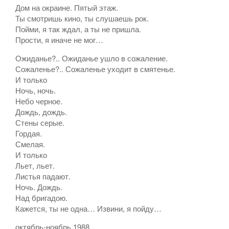
Дом на окраине. Пятый этаж.
Ты смотришь кино, ты слушаешь рок.
Пойми, я так ждал, а ты не пришла.
Прости, я иначе не мог…
Ожиданье?.. Ожиданье ушло в сожаление.
Сожаленье?.. Сожаленье уходит в смятенье.
И только
Ночь, ночь.
Небо черное.
Дождь, дождь.
Стены серые.
Гордая.
Смелая.
И только
Льет, льет.
Листья падают.
Ночь. Дождь.
Над бригадою.
Кажется, ты не одна… Извини, я пойду…
октябрь-ноябрь 1988