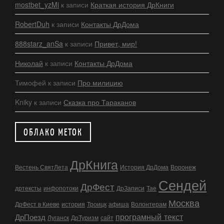
mostbet_yzMi
к записи
Краткая история ДрКниги
RobertDuh
к записи
Контакты ДрДома
888starz_anSa
к записи
Привет, мир!
Николай
к записи
Контакты ДрДома
Тимофей
к записи
Про милицию
Kniky
к записи
Сказка про Тараканов
ОБЛАКО МЕТОК
ДрКнига
Вестень СвятЛета
История ДрДома
Воронеж
Сендей
ДрФест
дртексты
инфопотоки
ДрЗаписи
Тае
Москва
ДрФест в Киеве
история
Троицк
афиша
Волонтерам
програмный текст
ДрПоезд
Луганск
ДрТуризм
сайт