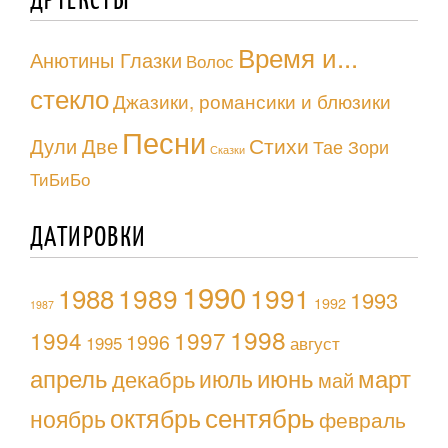
Время и...
Анютины Глазки
Волос
стекло
Джазики, романсики и блюзики
Песни
Стихи
Дули Две
Тае Зори
Сказки
ТиБиБо
ДАТИРОВКИ
1990
1988
1989
1991
1993
1992
1987
1998
1994
1997
1996
1995
август
апрель
июль
июнь
март
декабрь
май
октябрь
сентябрь
ноябрь
февраль