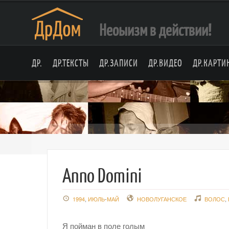
Неоыизм в действии!
ДР.
ДР.ТЕКСТЫ
ДР.ЗАПИСИ
ДР.ВИДЕО
ДР.КАРТИ
Anno Domini
1994
,
ИЮЛЬ
-
МАЙ
НОВОЛУГАНСКОЕ
ВОЛОС
,
Я пойман в поле голым