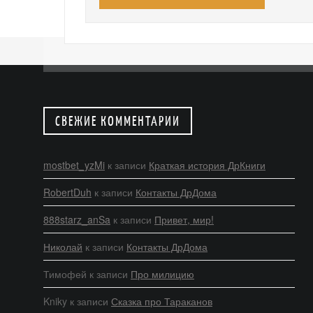
СВЕЖИЕ КОММЕНТАРИИ
mostbet_yzMi
к записи
Краткая история ДрКниги
RobertDuh
к записи
Контакты ДрДома
888starz_anSa
к записи
Привет, мир!
Николай
к записи
Контакты ДрДома
Тимофей
к записи
Про милицию
Kniky
к записи
Сказка про Тараканов