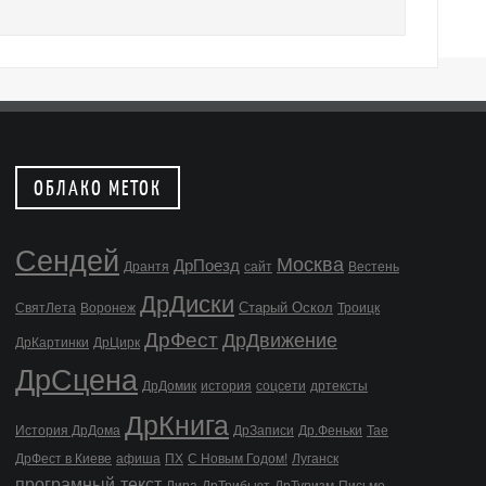
ОБЛАКО МЕТОК
Сендей
Москва
ДрПоезд
Дрантя
сайт
Вестень
ДрДиски
Старый Оскол
СвятЛета
Воронеж
Троицк
ДрФест
ДрДвижение
ДрКартинки
ДрЦирк
ДрСцена
ДрДомик
история
соцсети
дртексты
ДрКнига
История ДрДома
ДрЗаписи
Др.Феньки
Тае
ДрФест в Киеве
афиша
ПХ
С Новым Годом!
Луганск
програмный текст
Лира
ДрТрибьют
ДрТуризм
Письмо