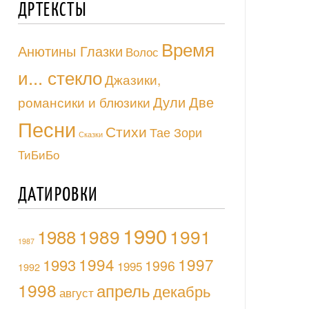
ДРТЕКСТЫ
Время
Анютины Глазки
Волос
и... стекло
Джазики,
Дули Две
романсики и блюзики
Песни
Стихи
Тае Зори
Сказки
ТиБиБо
ДАТИРОВКИ
1990
1988
1989
1991
1987
1994
1997
1993
1996
1995
1992
1998
апрель
декабрь
август