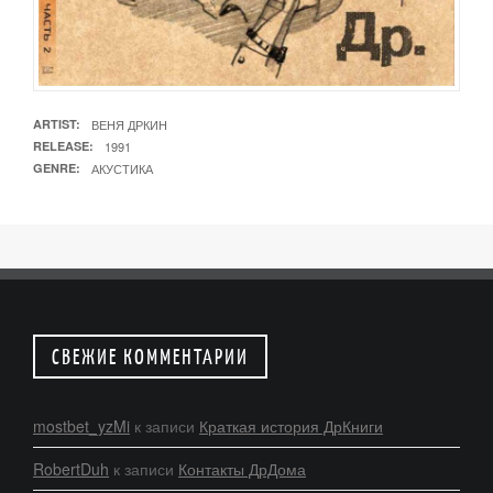
ARTIST
ВЕНЯ ДРКИН
RELEASE
1991
GENRE
АКУСТИКА
СВЕЖИЕ КОММЕНТАРИИ
mostbet_yzMi
к записи
Краткая история ДрКниги
RobertDuh
к записи
Контакты ДрДома