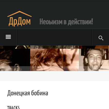
Неоыизм в действии!
Донецкая бобина
TRACKS