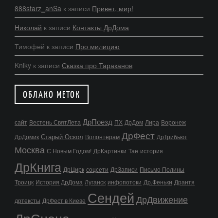
888starz_anSa
к записи
Привет, мир!
Николай
к записи
Контакты ДрДома
Тимофей
к записи
Про милицию
Kniky
к записи
Сказка про Тараканов
ОБЛАКО МЕТОК
ДрПоезд
сайт
Вестень СвятЛета
ПХ
ДрДом
Лира
Воронеж
ДрФест
Старый Оскол
ДрДомик
Волонтерам
ДрТрибьют
Москва
С Новым Годом!
ДрКартинки
Тае
история
ДрКнига
ДрЦирк
соцсети
ДрЗаписи
Письмо Полины
Троицк
История ДрДома
Луганск
инфопотоки
Др.Феньки
Дрантя
Сендей
ДрДвижение
дртексты
ДрФест в Киеве