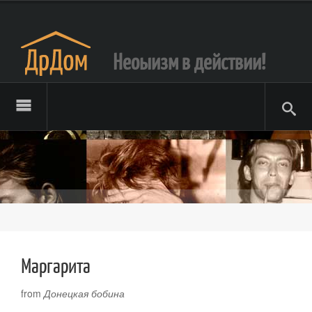
Неоыизм в действии!
Маргарита
from
Донецкая бобина