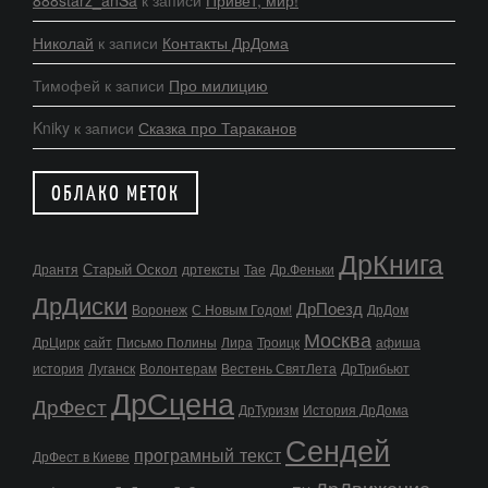
Николай
к записи
Контакты ДрДома
Тимофей
к записи
Про милицию
Kniky
к записи
Сказка про Тараканов
ОБЛАКО МЕТОК
ДрКнига
Старый Оскол
Дрантя
дртексты
Тае
Др.Феньки
ДрДиски
ДрПоезд
Воронеж
С Новым Годом!
ДрДом
Москва
ДрЦирк
сайт
Письмо Полины
Лира
Троицк
афиша
история
Луганск
Волонтерам
Вестень СвятЛета
ДрТрибьют
ДрСцена
ДрФест
ДрТуризм
История ДрДома
Сендей
програмный текст
ДрФест в Киеве
ДрДвижение