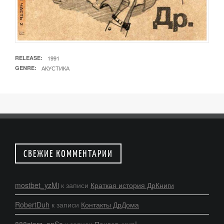
RELEASE
1991
GENRE
АКУСТИКА
СВЕЖИЕ КОММЕНТАРИИ
mostbet_yzMi
к записи
Краткая история ДрКниги
RobertDuh
к записи
Контакты ДрДома
888starz_anSa
к записи
Привет, мир!