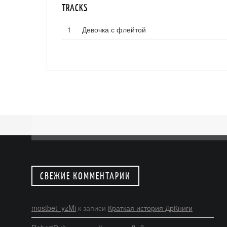
TRACKS
Девочка с флейтой
СВЕЖИЕ КОММЕНТАРИИ
mostbet_yzMi
к записи
Краткая история ДрКниги