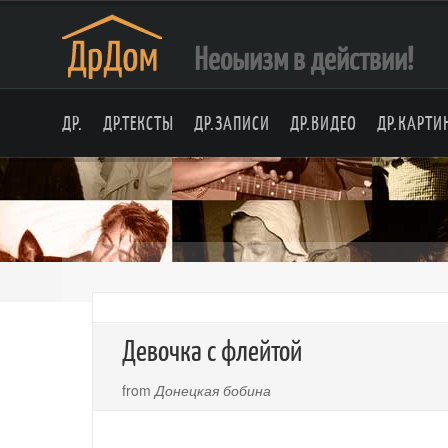
Неоыизм в действии!
ДР.
ДР.ТЕКСТЫ
ДР.ЗАПИСИ
ДР.ВИДЕО
ДР.КАРТИ
Девочка с флейтой
from
Донецкая бобина