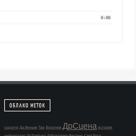
0:00
ОБЛАКО МЕТОК
ДрСцена
соцсети
Др.Феньки
Тае
Воронеж
история
инфопотоки
ДрТрибьют
ДрКартинки
Вестень СвятЛета