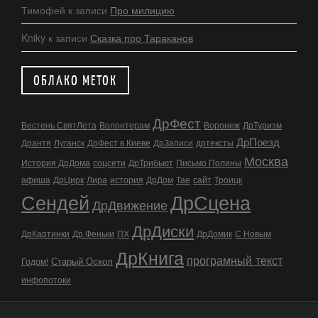
Тимофей
к записи
Про милицию
Kniky
к записи
Сказка про Тараканов
ОБЛАКО МЕТОК
ДрФест
Вестень СвятЛета
Волонтерам
Воронеж
ДрТуризм
ДрПоезд
Дрантя
Луганск
ДрФест в Киеве
ДрЗаписи
дртексты
Москва
История ДрДома
соцсети
ДрТрибьют
Письмо Полины
афиша
ДрЦирк
Лира
история
ДрДом
Тае
сайт
Троицк
Сендей
ДрСцена
ДрДвижение
ДрДиски
ДрКартинки
Др.Феньки
ПХ
ДрДомик
С Новым
ДрКнига
програмный текст
Старый Оскол
Годом!
инфопотоки