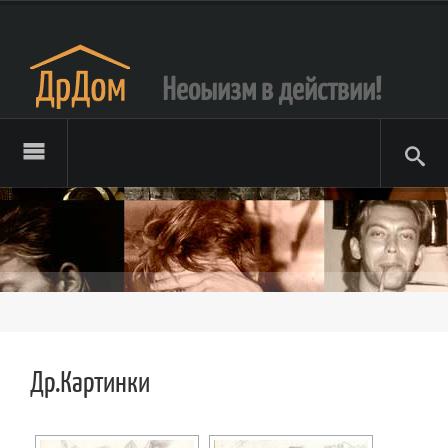
Неоыизм в действии!
Др.Картинки