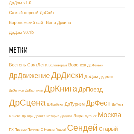
ДрДом v1.0
Самый первый ДрСайт
Воронежский сайт Вени Дркина
ДрДом v0.1b
МЕТКИ
Вестень СвятЛета
Воронеж
Волонтерам
Др.Феньки
ДрДиски
ДрДвижение
ДрДом
ДрДомик
ДрКнига
ДрПоезд
ДрЗаписи
ДрКартинки
ДрСцена
ДрФест
ДрТуризм
ДрТрибьют
ДрФест
Москва
Лира
в Киеве
ДрЦирк
Дрантя
История ДрДома
Луганск
Сендей
Старый
ПХ
Письмо Полины
С Новым Годом!