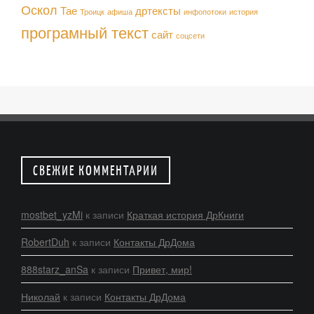
Оскол
Тае
дртексты
Троицк
афиша
инфопотоки
история
програмный текст
сайт
соцсети
СВЕЖИЕ КОММЕНТАРИИ
mostbet_yzMi
к записи
Краткая история ДрКниги
RobertDuh
к записи
Контакты ДрДома
888starz_anSa
к записи
Привет, мир!
Николай
к записи
Контакты ДрДома