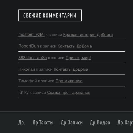
СВЕЖИЕ КОММЕНТАРИИ
mostbet_yzMi
к записи
Краткая история ДрКниги
RobertDuh
к записи
Контакты ДрДома
888starz_anSa
к записи
Привет, мир!
Николай
к записи
Контакты ДрДома
Тимофей
к записи
Про милицию
Kniky
к записи
Сказка про Тараканов
Др.
Др.Тексты
Др.Записи
Др.Видео
Др.Кар