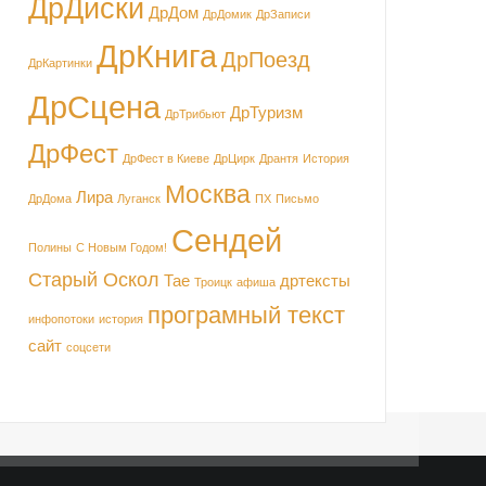
ДрДиски
ДрДом
ДрДомик
ДрЗаписи
ДрКнига
ДрПоезд
ДрКартинки
ДрСцена
ДрТуризм
ДрТрибьют
ДрФест
ДрФест в Киеве
ДрЦирк
Дрантя
История
Москва
Лира
ДрДома
Луганск
ПХ
Письмо
Сендей
Полины
С Новым Годом!
Старый Оскол
Тае
дртексты
Троицк
афиша
програмный текст
инфопотоки
история
сайт
соцсети