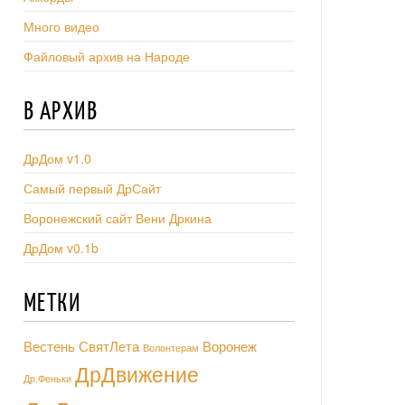
Много видео
Файловый архив на Народе
В АРХИВ
ДрДом v1.0
Самый первый ДрСайт
Воронежский сайт Вени Дркина
ДрДом v0.1b
МЕТКИ
Вестень СвятЛета
Воронеж
Волонтерам
ДрДвижение
Др.Феньки