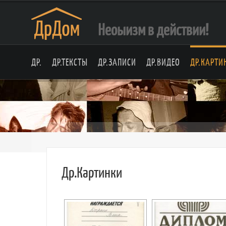
Неоыизм в действии!
ДР.
ДР.ТЕКСТЫ
ДР.ЗАПИСИ
ДР.ВИДЕО
ДР.КАРТИ
Др.Картинки