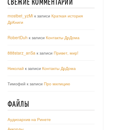
СВЕЖИЕ КОММЕНТАРИИ
mostbet_yzMi
к записи
Краткая история
ДрКниги
RobertDuh
к записи
Контакты ДрДома
888starz_anSa
к записи
Привет, мир!
Николай
к записи
Контакты ДрДома
Тимофей
к записи
Про милицию
ФАЙЛЫ
Аудиоархив на Ринете
Аккорды