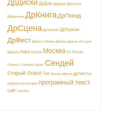
ДрДиски
ДрДом
ДрДомик
ДрЗаписи
ДрКнига
ДрПоезд
ДрКартинки
ДрСцена
ДрТуризм
ДрТрибьют
ДрФест
ДрФест в Киеве
ДрЦирк
Дрантя
История
Москва
Лира
ДрДома
Луганск
ПХ
Письмо
Сендей
Полины
С Новым Годом!
Старый Оскол
Тае
дртексты
Троицк
афиша
програмный текст
инфопотоки
история
сайт
соцсети