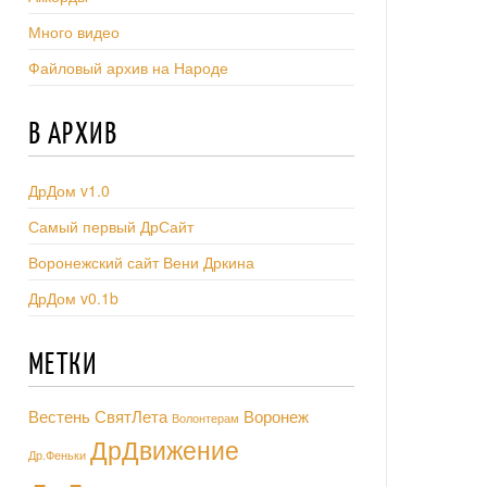
Много видео
Файловый архив на Народе
В АРХИВ
ДрДом v1.0
Самый первый ДрСайт
Воронежский сайт Вени Дркина
ДрДом v0.1b
МЕТКИ
Вестень СвятЛета
Воронеж
Волонтерам
ДрДвижение
Др.Феньки