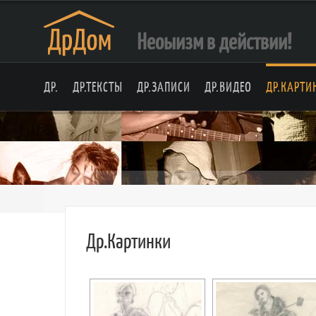
Неоыизм в действии!
ДР.
ДР.ТЕКСТЫ
ДР.ЗАПИСИ
ДР.ВИДЕО
ДР.КАРТИ
Др.Картинки