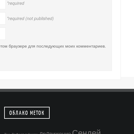
*required
*required (not published)
 этом браузере для последующих моих комментариев.
ОБЛАКО МЕТОК
Сендей
ДрДвижение