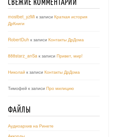
СВЕЖИЕ КОММЕНТАРИИ
mostbet_yzMi
к записи
Краткая история
ДрКниги
RobertDuh
к записи
Контакты ДрДома
888starz_anSa
к записи
Привет, мир!
Николай
к записи
Контакты ДрДома
Тимофей
к записи
Про милицию
ФАЙЛЫ
Аудиоархив на Ринете
Аккорды