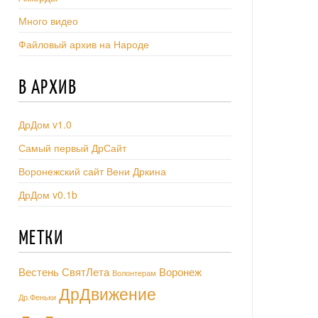
Много видео
Файловый архив на Народе
В АРХИВ
ДрДом v1.0
Самый первый ДрСайт
Воронежский сайт Вени Дркина
ДрДом v0.1b
МЕТКИ
Вестень СвятЛета
Воронеж
Волонтерам
ДрДвижение
Др.Феньки