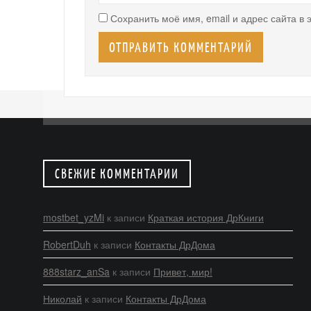
Сохранить моё имя, email и адрес сайта в
СВЕЖИЕ КОММЕНТАРИИ
mostbet_yzMi
к записи
Краткая история ДрКниги
RobertDuh
к записи
Контакты ДрДома
888starz_anSa
к записи
Привет, мир!
Николай
к записи
Контакты ДрДома