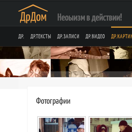
Неоыизм в действии!
ДР.
ДР.ТЕКСТЫ
ДР.ЗАПИСИ
ДР.ВИДЕО
ДР.КАРТИ
Фотографии