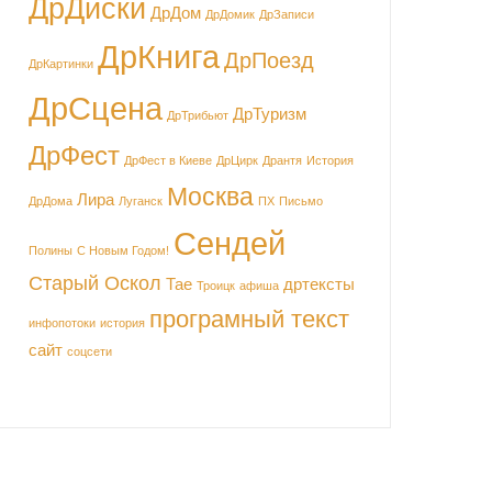
ДрДиски
ДрДом
ДрДомик
ДрЗаписи
ДрКнига
ДрПоезд
ДрКартинки
ДрСцена
ДрТуризм
ДрТрибьют
ДрФест
ДрФест в Киеве
ДрЦирк
Дрантя
История
Москва
Лира
ДрДома
Луганск
ПХ
Письмо
Сендей
Полины
С Новым Годом!
Старый Оскол
Тае
дртексты
Троицк
афиша
програмный текст
инфопотоки
история
сайт
соцсети