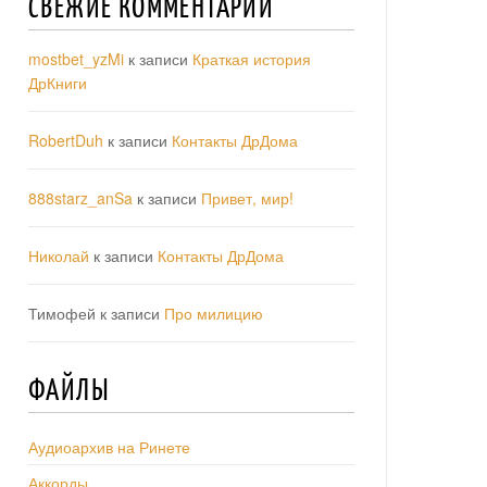
СВЕЖИЕ КОММЕНТАРИИ
mostbet_yzMi
к записи
Краткая история
ДрКниги
RobertDuh
к записи
Контакты ДрДома
888starz_anSa
к записи
Привет, мир!
Николай
к записи
Контакты ДрДома
Тимофей
к записи
Про милицию
ФАЙЛЫ
Аудиоархив на Ринете
Аккорды