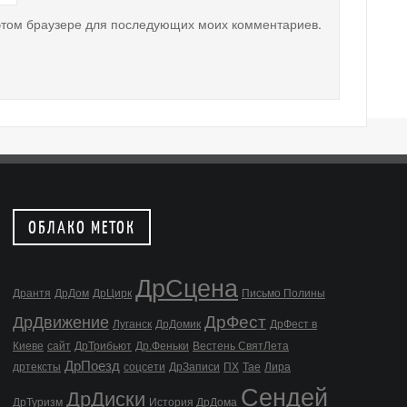
 этом браузере для последующих моих комментариев.
ОБЛАКО МЕТОК
ДрСцена
Дрантя
ДрДом
ДрЦирк
Письмо Полины
ДрФест
ДрДвижение
Луганск
ДрДомик
ДрФест в
Киеве
сайт
ДрТрибьют
Др.Феньки
Вестень СвятЛета
ДрПоезд
дртексты
соцсети
ДрЗаписи
ПХ
Тае
Лира
Сендей
ДрДиски
ДрТуризм
История ДрДома