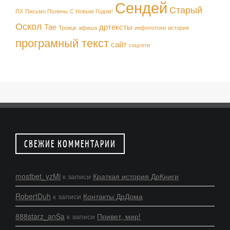
Сендей
Старый
ПХ
Письмо Полины
С Новым Годом!
Оскол
Тае
дртексты
Троицк
афиша
инфопотоки
история
програмный текст
сайт
соцсети
СВЕЖИЕ КОММЕНТАРИИ
mostbet_yzMi
к записи
Краткая история ДрКниги
RobertDuh
к записи
Контакты ДрДома
888starz_anSa
к записи
Привет, мир!