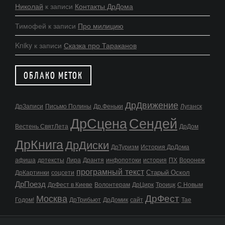
Николай
к записи
Контакты ДрДома
Тимофей
к записи
Про милицию
Kniky
к записи
Сказка про Тараканов
ОБЛАКО МЕТОК
ДрДвижение
ДрЗаписи
Письмо Полины
Др.Феньки
Луганск
ДрСцена
Сендей
Вестень СвятЛета
ДрДом
ДрКнига
ДрДиски
ДрТуризм
История ДрДома
афиша
дртексты
Лира
Дрантя
инфопотоки
история
ПХ
Воронеж
програмный текст
Старый Оскол
ДрКартинки
соцсети
ДрПоезд
ДрФест в Киеве
Волонтерам
ДрЦирк
Троицк
С Новым
ДрФест
Москва
Годом!
ДрТрибьют
ДрДомик
сайт
Тае