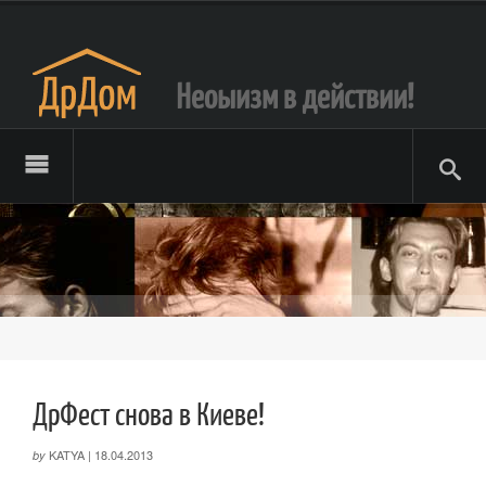
Неоыизм в действии!
ДрФест снова в Киеве!
KATYA
|
18.04.2013
by