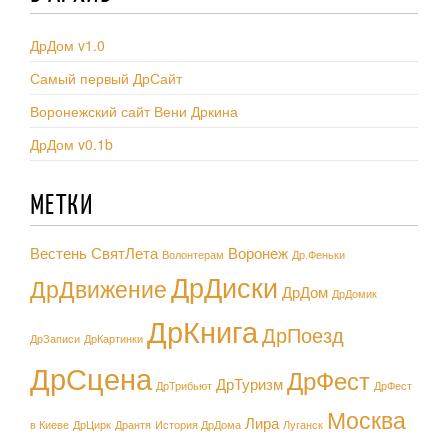
ДрДом v1.0
Самый первый ДрСайт
Воронежский сайт Вени Дркина
ДрДом v0.1b
МЕТКИ
Вестень СвятЛета
Воронеж
Волонтерам
Др.Феньки
ДрДиски
ДрДвижение
ДрДом
ДрДомик
ДрКнига
ДрПоезд
ДрЗаписи
ДрКартинки
ДрСцена
ДрФест
ДрТуризм
ДрТрибьют
ДрФест
Москва
Лира
в Киеве
ДрЦирк
Дрантя
История ДрДома
Луганск