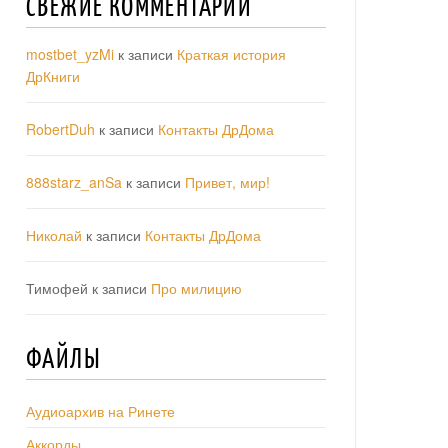
СВЕЖИЕ КОММЕНТАРИИ
mostbet_yzMi
к записи
Краткая история
ДрКниги
RobertDuh
к записи
Контакты ДрДома
888starz_anSa
к записи
Привет, мир!
Николай
к записи
Контакты ДрДома
Тимофей
к записи
Про милицию
ФАЙЛЫ
Аудиоархив на Ринете
Аккорды