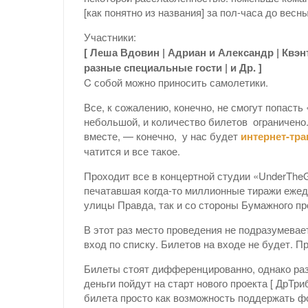
[как понятно из названия] за пол-часа до весн
Участники:
[ Леша Вдовин | Адриан и Александр | Квэнта
разные специальные гости | и Др. ]
C собой можно приносить самолетики.
Все, к сожалению, конечно, не смогут попасть 
небольшой, и количество билетов ограничено.
вместе, — конечно, у нас будет
интернет-тр
чатится и все такое.
Проходит все в концертной студии «UnderThe
печатавшая когда-то миллионные тиражи ежед
улицы Правда, так и со стороны Бумажного п
В этот раз место проведения не подразумева
вход по списку. Билетов на входе не будет. 
Билеты стоят дифференцированно, однако ра
деньги пойдут на старт нового проекта [ ДрТри
билета просто как возможность поддержать ф