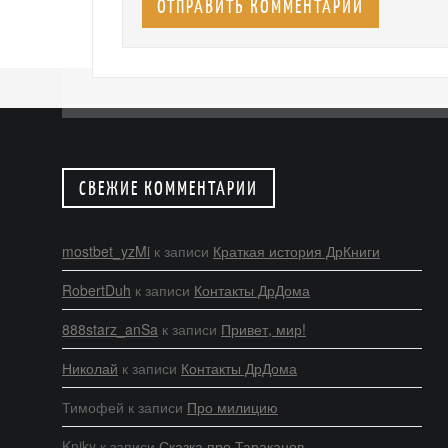
СВЕЖИЕ КОММЕНТАРИИ
mostbet_yzMi
к записи
Краткая история ДрКниги
RobertDuh
к записи
Контакты ДрДома
888starz_anSa
к записи
Привет, мир!
Николай
к записи
Контакты ДрДома
Тимофей
к записи
Про милицию
Kniky
к записи
Сказка про Тараканов