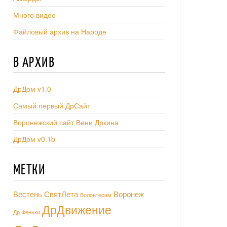
Много видео
Файловый архив на Народе
В АРХИВ
ДрДом v1.0
Самый первый ДрСайт
Воронежский сайт Вени Дркина
ДрДом v0.1b
МЕТКИ
Вестень СвятЛета
Воронеж
Волонтерам
ДрДвижение
Др.Феньки