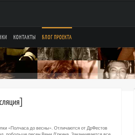
НКИ
КОНТАКТЫ
БЛОГ ПРОЕКТА
нсляция]
лки «Полчаса до весны». Отличаются от ДрФестов
д, побольше песен Вени Д’ркина. Заканчивается все