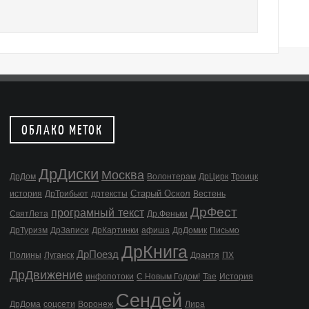
ОБЛАКО МЕТОК
ДрДиски
Москва
ДрДом
Волонтерам
ДрЦирк
Троицк
Старый Оскол
история
ДрТрибьют
дртексты
Вестень
ДрФест
програмный текст
СвятЛета
Др.Феньки
ДрТуризм
ДрЗаписи
ДрКартинки
афиша
ДрДомик
Письмо
ДрКнига
ДрПоезд
Полины
Луганск
Дрантя
ПХ
ДрДвижение
инфопотоки
С Новым Годом!
Тае
История
Сендей
ДрДома
соцсети
Воронеж
Лира