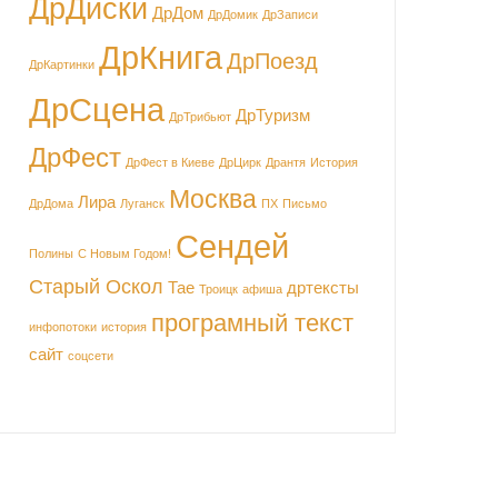
ДрДиски
ДрДом
ДрДомик
ДрЗаписи
ДрКнига
ДрПоезд
ДрКартинки
ДрСцена
ДрТуризм
ДрТрибьют
ДрФест
ДрФест в Киеве
ДрЦирк
Дрантя
История
Москва
Лира
ДрДома
Луганск
ПХ
Письмо
Сендей
Полины
С Новым Годом!
Старый Оскол
Тае
дртексты
Троицк
афиша
програмный текст
инфопотоки
история
сайт
соцсети