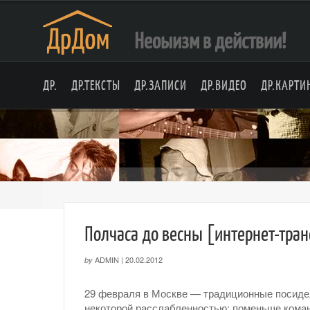
Неоыизм в действии!
ДР.
ДР.ТЕКСТЫ
ДР.ЗАПИСИ
ДР.ВИДЕО
ДР.КАРТИ
Полчаса до весны [интернет-тра
ADMIN
|
20.02.2012
by
29 февраля в Москве — традиционные посиде
некоторой расслабленностью: поменьше коман