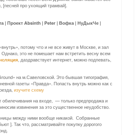
ы, [песней про ухоящий трамвай].
 | Проект Absinth | Peter | Вофка | НуДыкЧе |
«внутрь», потому что и не все живут в Москве, и зал
 Однако, это не помешает нам встретить весну всем
ансляция
, даздравствует интернет, можно подпевать,
Ground» на м.Савеловской. Это бывшая типография,
невной газеты «Правда». Попасть внутрь можно как с
роезда,
изучите схему
ет обилечивания на входе, — только предпродажа и
Приносим извинения за это существенное неудобство.
зницы между ними вообще никакой. Собранные
бьют ]. Так что, рассматривайте покупку дорогого
онд.