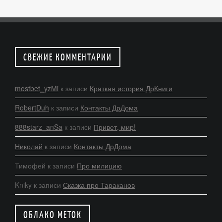
СВЕЖИЕ КОММЕНТАРИИ
mostbet_yzMi
к записи
Краткая история ДрКниги
RobertDuh
к записи
Контакты ДрДома
888starz_anSa
к записи
Привет, мир!
Николай
к записи
Контакты ДрДома
Тимофей
к записи
Про милицию
Kniky
к записи
Сказка про Тараканов
ОБЛАКО МЕТОК