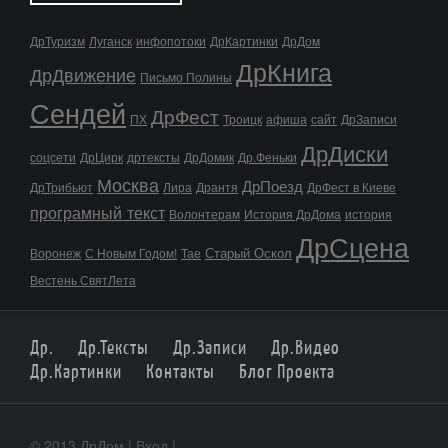
ДрТуризм
Луганск
инфопотоки
ДрКартинки
ДрДом
ДрКнига
ДрДвижение
Письмо Полины
Сендей
ДрФест
ПХ
Троицк
афиша
сайт
ДрЗаписи
ДрДиски
соцсети
ДрЦирк
дртексты
ДрДомик
Др.Феньки
Москва
ДрПоезд
ДрТрибьют
Лира
Дрантя
ДрФест в Киеве
програмный текст
Волонтерам
История ДрДома
история
ДрСцена
Старый Оскол
Воронеж
С Новым Годом!
Тае
Вестень СвятЛета
Др.
Др.Тексты
Др.Записи
Др.Видео
Др.Картинки
Контакты
Блог Проекта
© 2013 ДрДом |
Вход
|