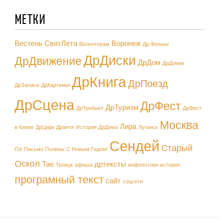
МЕТКИ
Вестень СвятЛета
Воронеж
Волонтерам
Др.Феньки
ДрДиски
ДрДвижение
ДрДом
ДрДомик
ДрКнига
ДрПоезд
ДрЗаписи
ДрКартинки
ДрСцена
ДрФест
ДрТуризм
ДрТрибьют
ДрФест
Москва
Лира
в Киеве
ДрЦирк
Дрантя
История ДрДома
Луганск
Сендей
Старый
ПХ
Письмо Полины
С Новым Годом!
Оскол
Тае
дртексты
Троицк
афиша
инфопотоки
история
програмный текст
сайт
соцсети