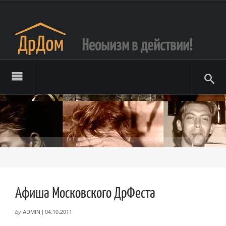
Неоыизм в действии!
Афиша Московского ДрФеста
ADMIN
|
04.10.2011
by