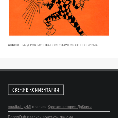
GENRE
БАРД-РОК, МУЗЫКА ПОСТКУБИЧЕСКОГО НЕОЫИЗМА
СВЕЖИЕ КОММЕНТАРИИ
mostbet_yzMi
к записи
Краткая история ДрКниги
RobertDuh
к записи
Контакты ДрДома