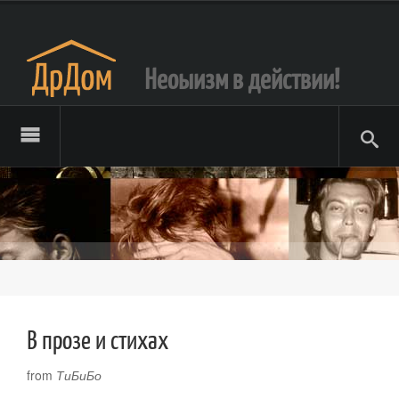
Неоыизм в действии!
В прозе и стихах
from
ТиБиБо