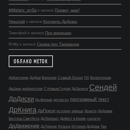
888starz_anSa
к записи
Привет, мир!
Николай
к записи
Контакты ДрДома
Тимофей
к записи
Про милицию
Kniky
к записи
Сказка про Тараканов
ОБЛАКО МЕТОК
Старый Оскол
ДрКартинки
ДрДом
Воронеж
ПХ
Волонтерам
Сендей
ДрЦирк
инфопотоки
С Новым Годом!
ДрЗаписи
ДрДиски
програмный текст
Др.Феньки
дртексты
ДрКнига
ДрПоезд
история
афиша
Дрантя
ДрДомик
Вестень СвятЛета
ДрТрибьют
ДрФест в Киеве
соцсети
ДрДвижение
ДрТуризм
Луганск
История ДрДома
Тае