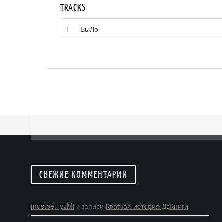
TRACKS
БыЛо
СВЕЖИЕ КОММЕНТАРИИ
mostbet_yzMi
к записи
Краткая история ДрКниги