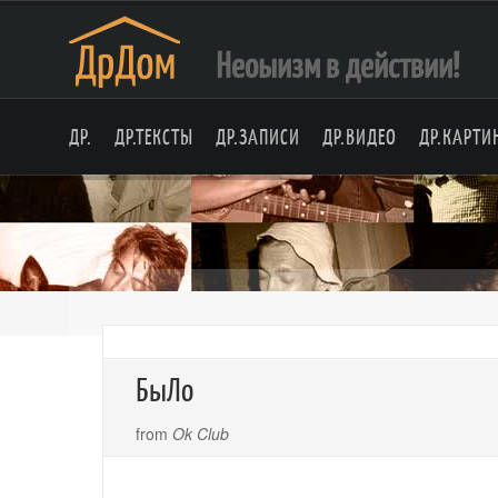
Неоыизм в действии!
ДР.
ДР.ТЕКСТЫ
ДР.ЗАПИСИ
ДР.ВИДЕО
ДР.КАРТИ
БыЛо
from
Ok Club