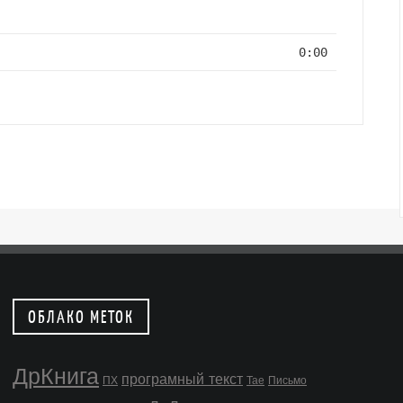
0:00
ОБЛАКО МЕТОК
ДрКнига
програмный текст
ПХ
Тае
Письмо