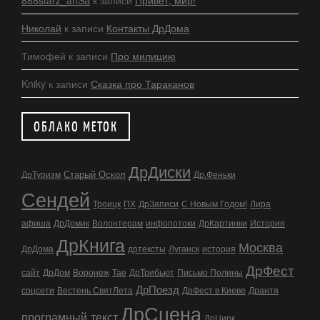
Николай
к записи
Контакты ДрДома
Тимофей
к записи
Про милицию
Kniky
к записи
Сказка про Тараканов
ОБЛАКО МЕТОК
ДрДиски
Старый Оскол
ДрТуризм
Др.Феньки
Сендей
Троицк
ПХ
ДрЗаписи
С Новым Годом!
Лира
афиша
ДрДомик
Волонтерам
инфопотоки
ДрКартинки
История
ДрКнига
Москва
ДрДома
дртексты
Луганск
история
ДрФест
сайт
ДрДом
Воронеж
Тае
ДрТрибьют
Письмо Полины
ДрПоезд
соцсети
Вестень СвятЛета
ДрФест в Киеве
Дрантя
ДрСцена
програмный текст
ДрЦирк