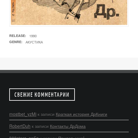
RELEASE
1990
GENRE
АКУСТИКА
СВЕЖИЕ КОММЕНТАРИИ
mostbet_yzMi
к записи
Краткая история ДрКниги
RobertDuh
к записи
Контакты ДрДома
888starz_anSa
к записи
Привет, мир!