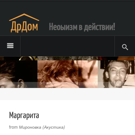
Неоыизм в действии!
Маргарита
from
Мироновка (Акустика)