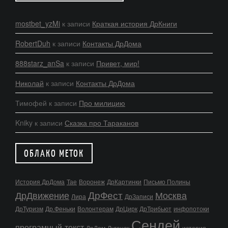
mostbet_yzMi
к записи
Краткая история ДрКниги
RobertDuh
к записи
Контакты ДрДома
888starz_anSa
к записи
Привет, мир!
Николай
к записи
Контакты ДрДома
Тимофей
к записи
Про милицию
Kniky
к записи
Сказка про Тараканов
ОБЛАКО МЕТОК
История ДрДома
Тае
Воронеж
ДрКартинки
Письмо Полины
ДрФест
ДрДвижение
Москва
Лира
ДрЗаписи
ДрТуризм
Др.Феньки
Волонтерам
ДрЦирк
ДрТрибьют
инфопотоки
Сендей
програмный текст
ДрДом
Луганск
история