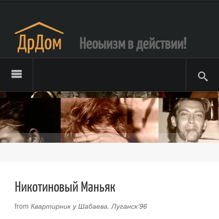
Неоыизм в действии!
Никотиновый Маньяк
from
Квартирник у Шабаева. Луганск’96