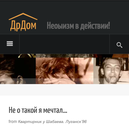
Неоыизм в действии!
Не о такой я мечтал…
from
Квартирник у Шабаева. Луганск’96