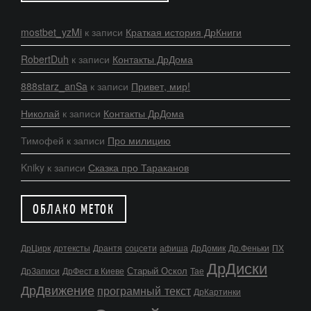
mostbet_yzMi
к записи
Краткая история ДрКниги
RobertDuh
к записи
Контакты ДрДома
888starz_anSa
к записи
Привет, мир!
Николай
к записи
Контакты ДрДома
Тимофей
к записи
Про милицию
Kniky
к записи
Сказка про Тараканов
ОБЛАКО МЕТОК
ДрЦирк
дртексты
Дрантя
соцсети
афиша
ДрДомик
Др.Феньки
ПХ
ДрДиски
Старый Оскол
ДрЗаписи
ДрФест в Киеве
Тае
ДрДвижение
програмный текст
ДрКартинки