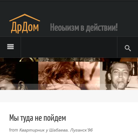
Неоыизм в действии!
Мы туда не пойдем
from
Квартирник у Шабаева. Луганск’96