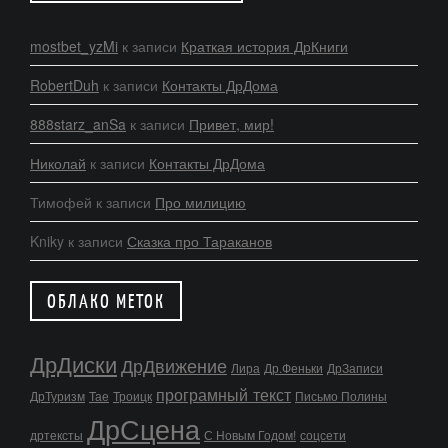
mostbet_yzMi
к записи
Краткая история ДрКниги
RobertDuh
к записи
Контакты ДрДома
888starz_anSa
к записи
Привет, мир!
Николай
к записи
Контакты ДрДома
Тимофей
к записи
Про милицию
Kniky
к записи
Сказка про Тараканов
ОБЛАКО МЕТОК
ДрДиски
ДрДвижение
Лира
Др.Феньки
ДрЗаписи
програмный текст
ДрТуризм
Тае
Троицк
Письмо Полины
ДрСцена
дртексты
С Новым Годом!
соцсети