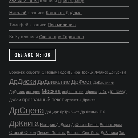
888starz_anSa
к записи
Привет, мир!
Николай
к записи
Контакты ДрДома
Тимофей
к записи
Про милицию
Kniky
к записи
Сказка про Тараканов
ОБЛАКО МЕТОК
Воронеж
соцсети
С Новым Годом!
Лира
Троицк
Луганск
ДрТуризм
ДрДиски
ДрФест
ДрДвижение
ДрКартинки
Москва
ДрПоезд
ДрДомик
история
инфопотоки
афиша
сайт
програмный текст
ДрДом
дртексты
Дрантя
ДрСцена
ДрЦирк
ДрТрибьют
Др.Феньки
ПХ
ДрКнига
История ДрДома
ДрФест в Киеве
Волонтерам
Старый Оскол
Письмо Полины
Вестень СвятЛета
ДрЗаписи
Тае