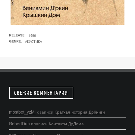
RELEASE
1996
GENRE
АКУСТИКА
СВЕЖИЕ КОММЕНТАРИИ
mostbet_yzMi
к записи
Краткая история ДрКниги
RobertDuh
к записи
Контакты ДрДома