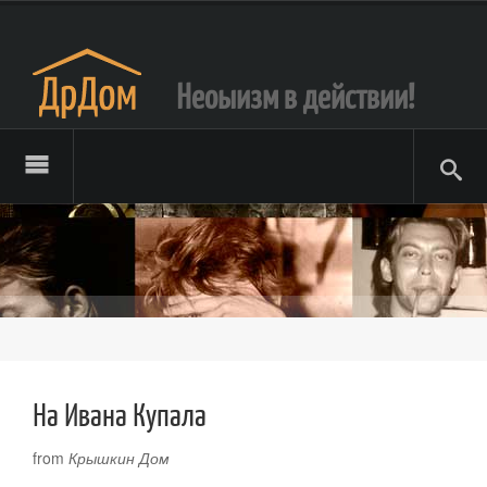
Неоыизм в действии!
На Ивана Купала
from
Крышкин Дом