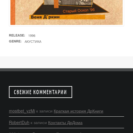
RELEASE
1996
GENRE
АКУСТИКА
СВЕЖИЕ КОММЕНТАРИИ
mostbet_yzMi
к записи
Краткая история ДрКниги
RobertDuh
к записи
Контакты ДрДома