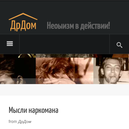
Неоыизм в действии!
Мысли наркомана
from
ДрДом