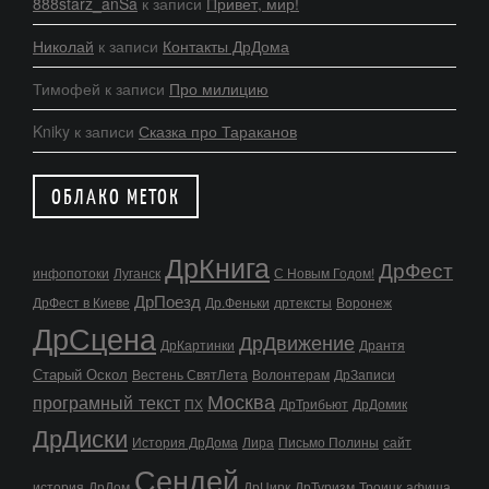
888starz_anSa
к записи
Привет, мир!
Николай
к записи
Контакты ДрДома
Тимофей
к записи
Про милицию
Kniky
к записи
Сказка про Тараканов
ОБЛАКО МЕТОК
ДрКнига
ДрФест
инфопотоки
Луганск
С Новым Годом!
ДрПоезд
ДрФест в Киеве
Др.Феньки
дртексты
Воронеж
ДрСцена
ДрДвижение
ДрКартинки
Дрантя
Старый Оскол
Вестень СвятЛета
Волонтерам
ДрЗаписи
Москва
програмный текст
ПХ
ДрТрибьют
ДрДомик
ДрДиски
История ДрДома
Лира
Письмо Полины
сайт
Сендей
история
ДрДом
ДрЦирк
ДрТуризм
Троицк
афиша