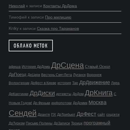
Николай
к записи
Контакты ДрДома
Тимофей
к записи
Про милицию
Kniky
к записи
Сказка про Тараканов
ОБЛАКО МЕТОК
ДрСцена
Старый Оскол
афиша
История ДрДома
ДрПоезд
ДрЦирк
Вестень СвятЛета
Луганск
Воронеж
ДрДвижение
Волонтерам
ДрФест в Киеве
история
Тае
Лира
ДрКнига
ДрДиски
ДрКартинки
дртексты
ДрДом
С
Москва
Новым Годом!
Др.Феньки
инфопотоки
ДрДомик
Сендей
ДрФест
Дрантя
ПХ
ДрТрибьют
сайт
соцсети
програмный
ДрТуризм
Письмо Полины
ДрЗаписи
Троицк
текст