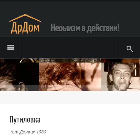
Неоыизм в действии!
Путиловка
from
Донецк 1989