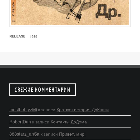
RELEASE
1989
СВЕЖИЕ КОММЕНТАРИИ
mostbet_yzMi
к записи
Краткая история ДрКниги
RobertDuh
к записи
Контакты ДрДома
888starz_anSa
к записи
Привет, мир!