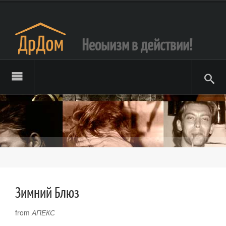
Неоыизм в действии!
Зимний Блюз
from
АПЕКС