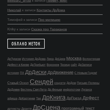
888starz_anSa
к записи
Привет, мир!
Николай
к записи
Контакты ДрДома
Тимофей
к записи
Про милицию
Kniky
к записи
Сказка про Тараканов
ОБЛАКО МЕТОК
Москва
ДрТуризм
История ДрДома
Лира
ДрЦирк
Волонтерам
ДрФест в Киеве
ДрТрибьют
Воронеж
Троицк
сайт
ДрЗаписи
ДрДиски
ДрДвижение
история
ПХ
С Новым Годом!
Сендей
Старый Оскол
соцсети
ДрДом
Письмо Полины
ДрДомик
Вестень СвятЛета
Др.Феньки
инфопотоки
Луганск
ДрКнига
ДрФест
ДрПоезд
афиша
ДрКартинки
Тае
ДрСцена
програмный текст
дртексты
Дрантя