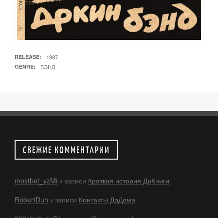
RELEASE
1997
GENRE
БЭНД
СВЕЖИЕ КОММЕНТАРИИ
mostbet_yzMi
к записи
Краткая история ДрКниги
RobertDuh
к записи
Контакты ДрДома