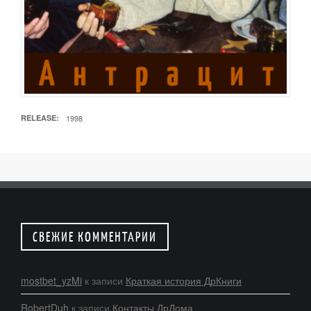
RELEASE
1998
СВЕЖИЕ КОММЕНТАРИИ
mostbet_yzMi
к записи
Краткая история ДрКниги
RobertDuh
к записи
Контакты ДрДома