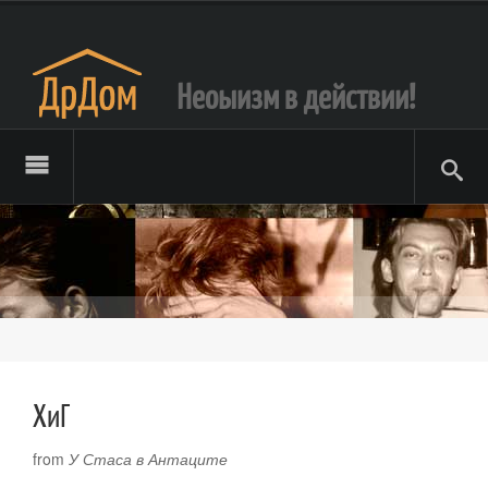
Неоыизм в действии!
ХиГ
from
У Стаса в Антаците