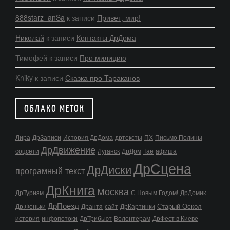
888starz_anSa
к записи
Привет, мир!
Николай
к записи
Контакты ДрДома
Тимофей
к записи
Про милицию
Kniky
к записи
Сказка про Тараканов
ОБЛАКО МЕТОК
Лира
ДрЗаписи
История ДрДома
дртексты
ПХ
Письмо Полины
ДрДвижение
соцсети
Луганск
ДрДом
Тае
афиша
ДрСцена
ДрДиски
програмный текст
ДрКнига
Москва
ДрТуризм
С Новым Годом!
ДрДомик
ДрПоезд
Старый Оскол
Др.Феньки
Дрантя
сайт
ДрКартинки
история
инфопотоки
ДрТрибьют
Волонтерам
ДрФест в Киеве