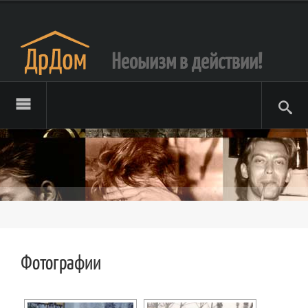
Неоыизм в действии!
Фотографии