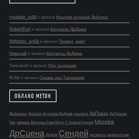
mostbet_yzMi
к записи
Краткая история ДрКниги
RobertDuh
к записи
Контакты ДрДома
888starz_anSa
к записи
Привет, мир!
Николай
к записи
Контакты ДрДома
Тимофей
к записи
Про милицию
Kniky
к записи
Сказка про Тараканов
ОБЛАКО МЕТОК
ДрПоезд
ДрЗаписи
ДрЦирк
История ДрДома
соцсети
ДрТуризм
Москва
Тае
афиша
Вестень СвятЛета
С Новым Годом!
ДрСцена
Сендей
ДрДом
дртексты
инфопотоки