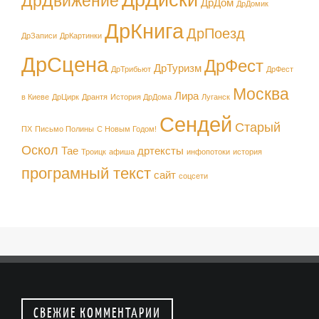
ДрДом
ДрДомик
ДрКнига
ДрПоезд
ДрЗаписи
ДрКартинки
ДрСцена
ДрФест
ДрТуризм
ДрТрибьют
ДрФест
Москва
Лира
в Киеве
ДрЦирк
Дрантя
История ДрДома
Луганск
Сендей
Старый
ПХ
Письмо Полины
С Новым Годом!
Оскол
Тае
дртексты
Троицк
афиша
инфопотоки
история
програмный текст
сайт
соцсети
СВЕЖИЕ КОММЕНТАРИИ