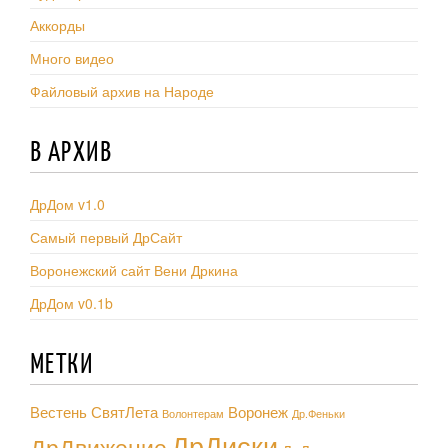
Аккорды
Много видео
Файловый архив на Народе
В АРХИВ
ДрДом v1.0
Самый первый ДрСайт
Воронежский сайт Вени Дркина
ДрДом v0.1b
МЕТКИ
Вестень СвятЛета
Воронеж
Волонтерам
Др.Феньки
ДрДиски
ДрДвижение