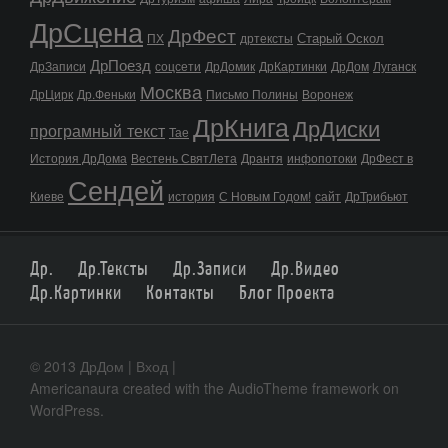
ДрСцена
ДрФест
Старый Оскол
ПХ
дртексты
ДрПоезд
ДрЗаписи
соцсети
ДрДомик
ДрКартинки
ДрДом
Луганск
Москва
ДрЦирк
Др.Феньки
Письмо Полины
Воронеж
ДрКнига
ДрДиски
програмный текст
Тае
История ДрДома
Вестень СвятЛета
Дрантя
инфопотоки
ДрФест в
Сендей
Киеве
история
С Новым Годом!
сайт
ДрТрибьют
Др.
Др.Тексты
Др.Записи
Др.Видео
Др.Картинки
Контакты
Блог Проекта
© 2013 ДрДом |
Вход
|
Americanaura
created with the
AudioTheme
framework on
WordPress
.