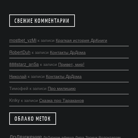
СВЕЖИЕ КОММЕНТАРИИ
mostbet_yzMi
к записи
Краткая история ДрКниги
RobertDuh
к записи
Контакты ДрДома
888starz_anSa
к записи
Привет, мир!
Николай
к записи
Контакты ДрДома
Тимофей
к записи
Про милицию
Kniky
к записи
Сказка про Тараканов
ОБЛАКО МЕТОК
ДрДвижение
ДрТуризм
афиша
Лира
Троицк
Волонтерам