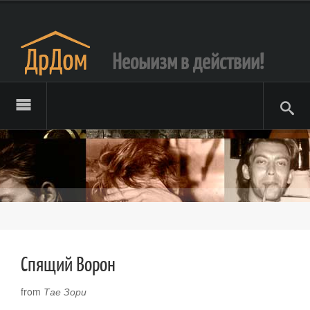
Неоыизм в действии!
Спящий Ворон
from
Тае Зори