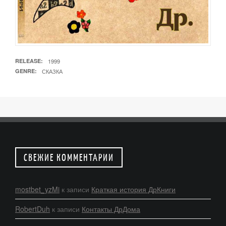
RELEASE
1999
GENRE
СКАЗКА
СВЕЖИЕ КОММЕНТАРИИ
mostbet_yzMi
к записи
Краткая история ДрКниги
RobertDuh
к записи
Контакты ДрДома