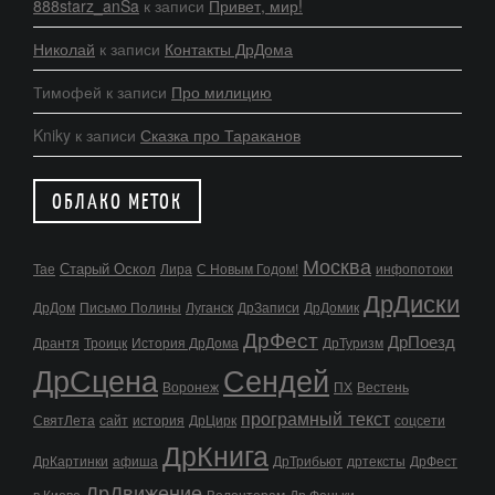
888starz_anSa
к записи
Привет, мир!
Николай
к записи
Контакты ДрДома
Тимофей
к записи
Про милицию
Kniky
к записи
Сказка про Тараканов
ОБЛАКО МЕТОК
Москва
Старый Оскол
Тае
Лира
С Новым Годом!
инфопотоки
ДрДиски
ДрДом
Письмо Полины
Луганск
ДрЗаписи
ДрДомик
ДрФест
ДрПоезд
Дрантя
Троицк
История ДрДома
ДрТуризм
ДрСцена
Сендей
Воронеж
ПХ
Вестень
програмный текст
СвятЛета
сайт
история
ДрЦирк
соцсети
ДрКнига
ДрКартинки
афиша
ДрТрибьют
дртексты
ДрФест
ДрДвижение
в Киеве
Волонтерам
Др.Феньки